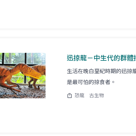
迅掠龍－中生代的群體
生活在晚白堊紀時期的迅掠
是最可怕的掠食者。
恐龍
古生物