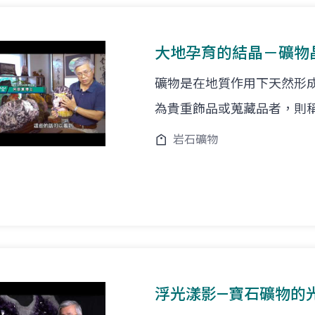
大地孕育的結晶－礦物
礦物是在地質作用下天然形
為貴重飾品或蒐藏品者，則
岩石礦物
浮光漾影—寶石礦物的