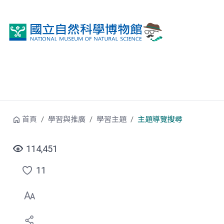
跳到中央內容區塊
首頁
學習與推廣
學習主題
主題導覽搜尋
114,451
11
點
選
喜