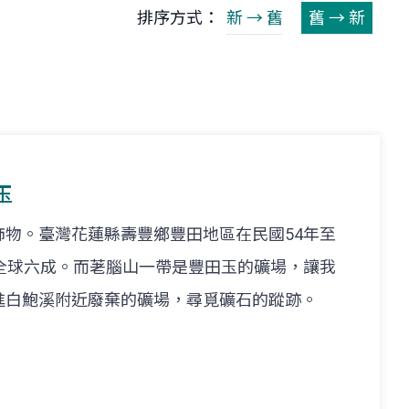
排序方式：
新 → 舊
舊 → 新
玉
物。臺灣花蓮縣壽豐鄉豐田地區在民國54年至
全球六成。而荖腦山一帶是豐田玉的礦場，讓我
進白鮑溪附近廢棄的礦場，尋覓礦石的蹤跡。