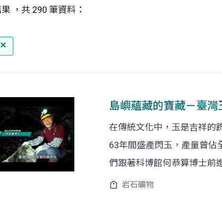
果 ，共 290 筆資料：
島嶼蘊藏的寶藏－臺灣
在傳統文化中，玉是吉祥的飾
63年間盛產閃玉，產量曾佔
們跟著科博館何恭算博士前
岩石礦物