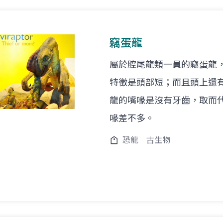
竊蛋龍
屬於腔尾龍類一員的竊蛋龍
特徵是頭部短；而且頭上還
龍的嘴喙是沒有牙齒，取而
喙差不多。
恐龍
古生物