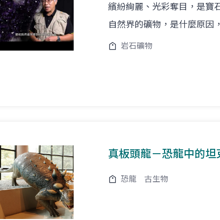
繽紛絢麗、光彩奪目，是寶
自然界的礦物，是什麼原因
岩石礦物
真板頭龍－恐龍中的坦
恐龍
古生物