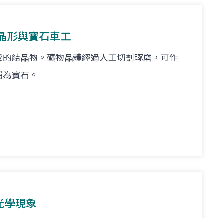
晶形與寶石車工
成的結晶物。礦物晶體經過人工切割琢磨，可作
稱為寶石。
光學現象