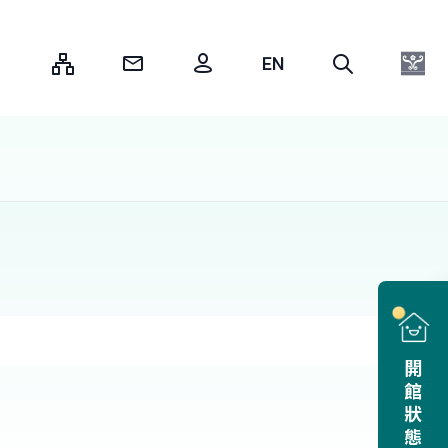
:::
開館狀態