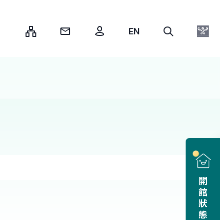
:::
開館狀態