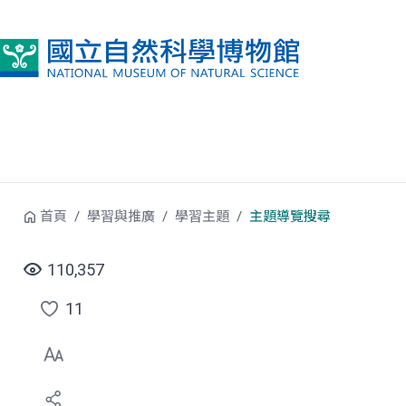
跳到中央內容區塊
首頁
學習與推廣
學習主題
主題導覽搜尋
110,357
11
點
選
喜