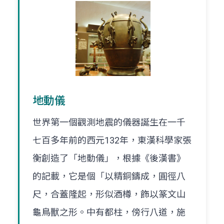
地動儀
世界第一個觀測地震的儀器誕生在一千
七百多年前的西元132年，東漢科學家張
衡創造了「地動儀」，根據《後漢書》
的記載，它是個「以精銅鑄成，圓徑八
尺，合蓋隆起，形似酒樽，飾以篆文山
龜鳥獸之形。中有都柱，傍行八道，施