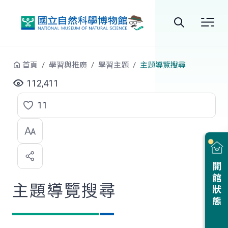
跳到中央內容區塊
全
站
首頁
學習與推廣
學習主題
主題導覽搜尋
搜
112,411
尋
11
點
選
喜
開館狀態
歡
主題導覽搜尋