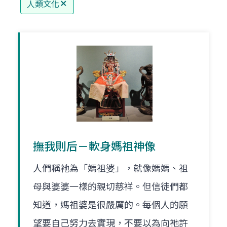
人類文化
撫我則后－軟身媽祖神像
人們稱祂為「媽祖婆」，就像媽媽、祖
母與婆婆一樣的親切慈祥。但信徒們都
知道，媽祖婆是很嚴厲的。每個人的願
望要自己努力去實現，不要以為向祂許