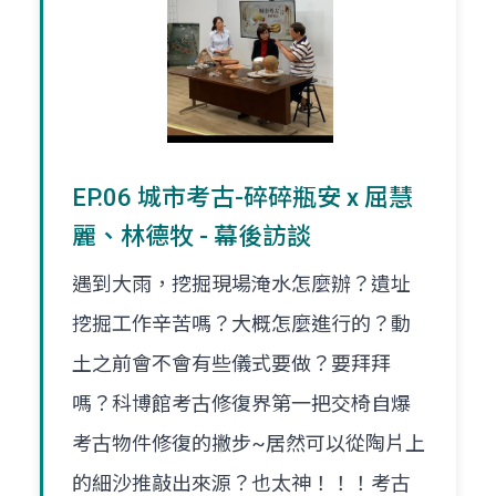
EP.06 城市考古-碎碎瓶安 x 屈慧
麗、林德牧 - 幕後訪談
遇到大雨，挖掘現場淹水怎麼辦？遺址
挖掘工作辛苦嗎？大概怎麼進行的？動
土之前會不會有些儀式要做？要拜拜
嗎？科博館考古修復界第一把交椅自爆
考古物件修復的撇步~居然可以從陶片上
的細沙推敲出來源？也太神！！！考古