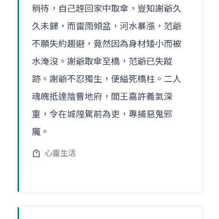
稍待，自己趕回家中取傘，豈知謝爺久
久未歸，而雷雨傾盆，河水暴漲，范爺
不願失約趨避，竟然因為身材矮小而被
水淹沒。謝爺取傘至橋，范爺已失蹤
跡。謝爺不忍獨生，便縊死橋柱。二人
魂魄抵達陰曹地府，閻王嘉許義氣深
重，令在城隍駕前為吏，專捕惡鬼邪
魔。
心靈生活