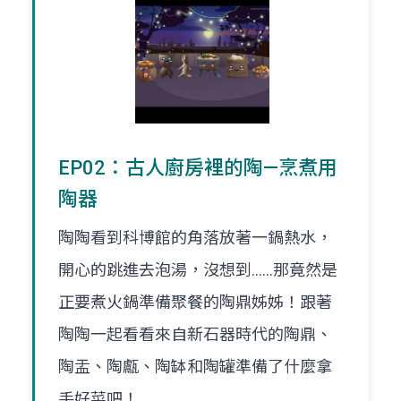
EP02：古人廚房裡的陶—烹煮用
陶器
陶陶看到科博館的角落放著一鍋熱水，
開心的跳進去泡湯，沒想到......那竟然是
正要煮火鍋準備聚餐的陶鼎姊姊！跟著
陶陶一起看看來自新石器時代的陶鼎、
陶盂、陶甗、陶缽和陶罐準備了什麼拿
手好菜吧！