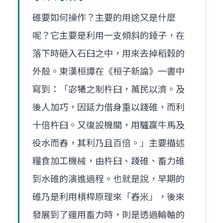
碓要如何操作？主要的用途又是什麼
呢？它主要是利用一支傾斜的錘子，在
落下時砸入石臼之中，用來去掉稻穀的
外殼。東漢桓譚在《桓子新論》一書中
寫到：「宓犧之制杵臼，萬民以濟。及
後人加巧，因延力借身重以踐碓，而利
十倍杵臼。又復設機關，用驢贏牛馬及
役水而舂，其利乃且百倍。」主要描述
糧食加工機械，由杵臼、踐碓、畜力碓
到水碓的演進過程。也就是說，早期的
碓乃是利用槓桿原理來「舂米」，後來
發展到了運用畜力時，則是透過輪軸的