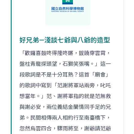
好兄弟—淺談七爺與八爺的造型
「歡鑼喜鼓咚得隆咚鏘，鈸鐃穿雲霄，
盤柱青龍探頭望，石獅笑張嘴。」這一
段歌詞是不是十分耳熟？這首「廟會」
的歌詞中寫到「范謝將軍站兩旁，叱吒
想當年。」范、謝將軍指的就是范無救
與謝必安，兩位義結金蘭情同手足的兄
弟。民間相傳兩人相約行至南臺橋下，
忽然烏雲四合，驟雨將至，謝爺請范爺