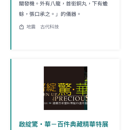
關發機。外有八龍，首銜銅丸，下有蟾
蜍，張口承之。」的儀器。
地震
古代科技
啟綻驚‧華－百件典藏精華特展