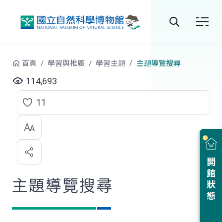
跳到中央內容區塊
全
站
首頁
學習與推廣
學習主題
主題導覽搜尋
搜
114,693
尋
11
點
選
喜
開館狀態
歡
主題導覽搜尋