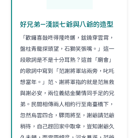
好兄弟—淺談七爺與八爺的造型
「歡鑼喜鼓咚得隆咚鏘，鈸鐃穿雲霄，
盤柱青龍探頭望，石獅笑張嘴。」這一
段歌詞是不是十分耳熟？這首「廟會」
的歌詞中寫到「范謝將軍站兩旁，叱吒
想當年。」范、謝將軍指的就是范無救
與謝必安，兩位義結金蘭情同手足的兄
弟。民間相傳兩人相約行至南臺橋下，
忽然烏雲四合，驟雨將至，謝爺請范爺
稍待，自己趕回家中取傘，豈知謝爺久
久未歸，而雷雨傾盆，河水暴漲，范爺