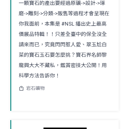
一顆寶石的產出要經過原礦->設計->琢
磨->雕刻->分類->販售等過程才會呈現在
你我面前，本集是 #NSL 播出史上最高
價展品特輯！！只差全臺中的保全沒全
請來而已，究竟閃閃惹人愛、翠玉尬白
菜的寶石玉石要怎麼挑？寶石界名師黎
龍興大大不藏私，鑑賞密技大公開！用
科學方法告訴你！
岩石礦物