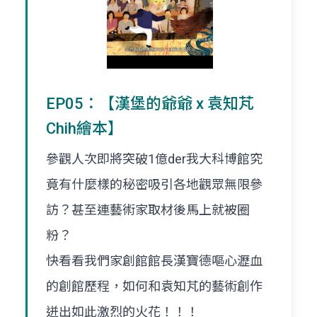
EP05：【漢堡的爺爺 x 袁知芃
Chih繪本】
參觀人次即將突破1億der我大科博館究
竟有什麼樣的秘密吸引各地觀眾無限參
訪？甚至連藝術家取材後馬上就被圈
粉？
快看看我們家創館館長漢寶德嘔心瀝血
的創館歷程，如何和袁知芃的藝術創作
迸出如此激烈的火花！！！