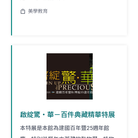
美學教育
啟綻驚‧華－百件典藏精華特展
本特展是本館為建國百年暨25週年館