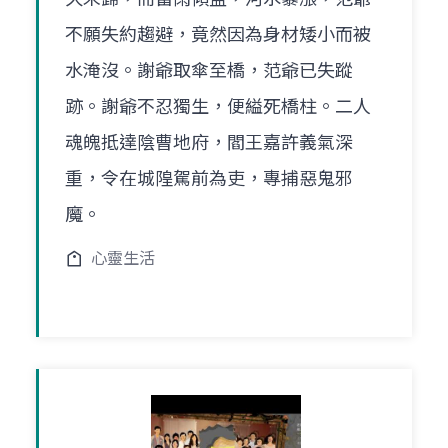
不願失約趨避，竟然因為身材矮小而被
水淹沒。謝爺取傘至橋，范爺已失蹤
跡。謝爺不忍獨生，便縊死橋柱。二人
魂魄抵達陰曹地府，閻王嘉許義氣深
重，令在城隍駕前為吏，專捕惡鬼邪
魔。
心靈生活