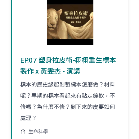
EP.07 塑身拉皮術-栩栩重生標本
製作 x 黃雯杰 - 演講
標本的歷史緣起剝製標本怎麼做？材料
呢？早期的標本看起來有點走鐘欸，不
修嗎？為什麼不修？剝下來的皮要如何
處理？
生命科學