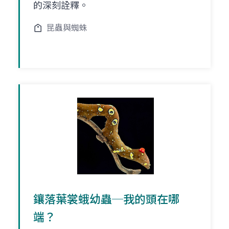
的深刻詮釋。
昆蟲與蜘蛛
鑲落葉裳蛾幼蟲─我的頭在哪
端？