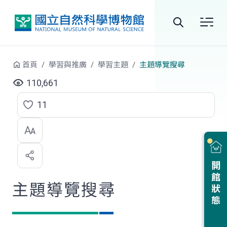
跳到中央內容區塊
全
站
首頁
學習與推廣
學習主題
主題導覽搜尋
搜
110,661
尋
11
點
選
喜
開館狀態
歡
主題導覽搜尋