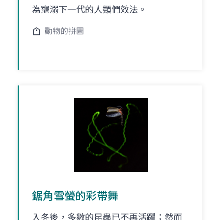
為寵溺下一代的人類們效法。
動物的拼圖
鋸角雪螢的彩帶舞
入冬後，多數的昆蟲已不再活躍；然而