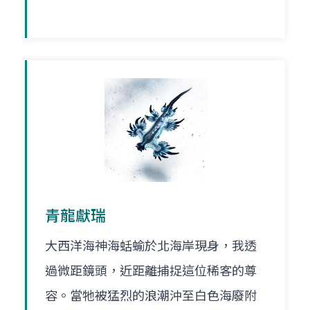
青龍獻瑞
大西洋海神海蛞蝓於北海岸現身，我透
過微距鏡頭，近距離捕捉這位稀客的尊
容。當牠被猛烈的浪潮沖至白色海廢附