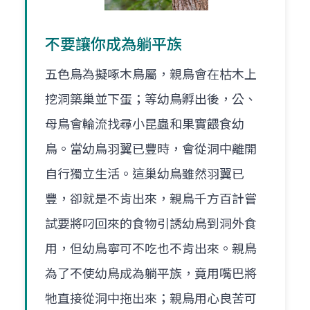
不要讓你成為躺平族
五色鳥為擬啄木鳥屬，親鳥會在枯木上
挖洞築巢並下蛋；等幼鳥孵出後，公、
母鳥會輪流找尋小昆蟲和果實餵食幼
鳥。當幼鳥羽翼已豐時，會從洞中離開
自行獨立生活。這巢幼鳥雖然羽翼已
豐，卻就是不肯出來，親鳥千方百計嘗
試要將叼回來的食物引誘幼鳥到洞外食
用，但幼鳥寧可不吃也不肯出來。親鳥
為了不使幼鳥成為躺平族，竟用嘴巴將
牠直接從洞中拖出來；親鳥用心良苦可