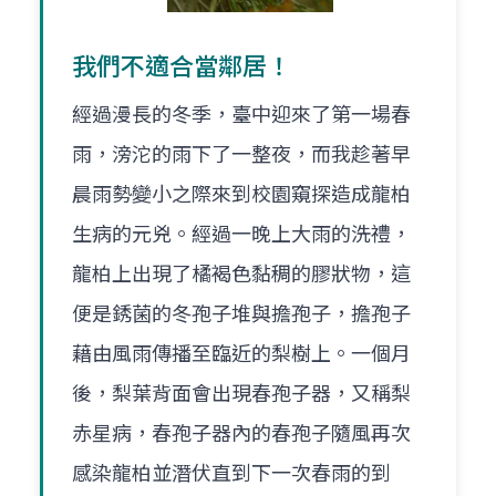
我們不適合當鄰居！
經過漫長的冬季，臺中迎來了第一場春
雨，滂沱的雨下了一整夜，而我趁著早
晨雨勢變小之際來到校園窺探造成龍柏
生病的元兇。經過一晚上大雨的洗禮，
龍柏上出現了橘褐色黏稠的膠狀物，這
便是銹菌的冬孢子堆與擔孢子，擔孢子
藉由風雨傳播至臨近的梨樹上。一個月
後，梨葉背面會出現春孢子器，又稱梨
赤星病，春孢子器內的春孢子隨風再次
感染龍柏並潛伏直到下一次春雨的到