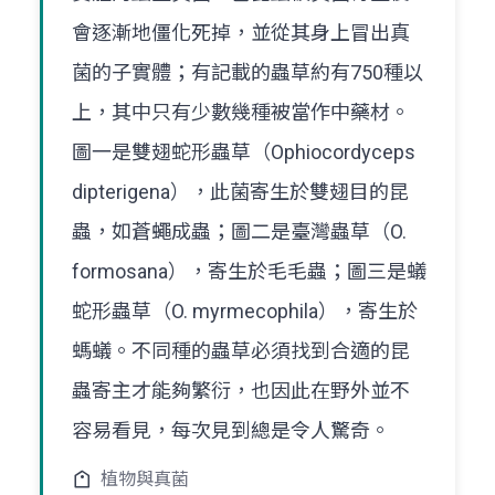
會逐漸地僵化死掉，並從其身上冒出真
菌的子實體；有記載的蟲草約有750種以
上，其中只有少數幾種被當作中藥材。
圖一是雙翅蛇形蟲草（Ophiocordyceps
dipterigena），此菌寄生於雙翅目的昆
蟲，如蒼蠅成蟲；圖二是臺灣蟲草（O.
formosana），寄生於毛毛蟲；圖三是蟻
蛇形蟲草（O. myrmecophila），寄生於
螞蟻。不同種的蟲草必須找到合適的昆
蟲寄主才能夠繁衍，也因此在野外並不
容易看見，每次見到總是令人驚奇。
植物與真菌