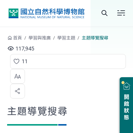
跳到中央內容區塊
全
站
首頁
學習與推廣
學習主題
主題導覽搜尋
搜
117,945
尋
11
點
選
喜
開館狀態
歡
主題導覽搜尋