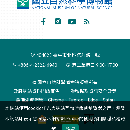
國
立
自
Facebook
Instagram
Youtube
RSS
然
訂
科
閱
學
404023 臺中市北區館前路一號
博
+886-4-2322-6940
週二至週日 9:00-17:00
物
© 國立自然科學博物館版權所有
館
政府網站資料開放宣告
隱私權及資訊安全政策
最佳瀏覽體驗：Chrome、Firefox、Edge、Safari
本網站使用cookie作為與網站互動時識別瀏覽器之用，瀏覽
本網站即表示您同意本網站對cookie的使用及相關
隱私權政
策
確認