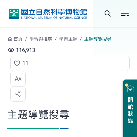
跳到中央內容區塊
全
站
首頁
學習與推廣
學習主題
主題導覽搜尋
搜
116,913
尋
11
點
選
喜
開館狀態
歡
主題導覽搜尋