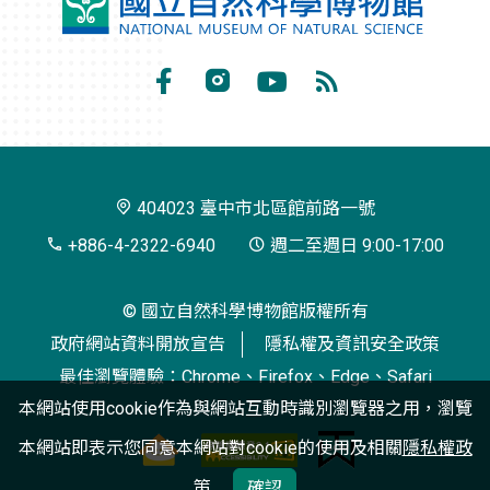
國
立
自
Facebook
Instagram
Youtube
RSS
然
訂
科
閱
學
404023 臺中市北區館前路一號
博
+886-4-2322-6940
週二至週日 9:00-17:00
物
© 國立自然科學博物館版權所有
館
政府網站資料開放宣告
隱私權及資訊安全政策
最佳瀏覽體驗：Chrome、Firefox、Edge、Safari
本網站使用cookie作為與網站互動時識別瀏覽器之用，瀏覽
本網站即表示您同意本網站對cookie的使用及相關
隱私權政
策
確認