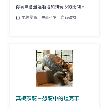
得氧氣含量逐漸增加到現今的比例。
氣候變遷
生命科學
岩石礦物
真板頭龍－恐龍中的坦克車