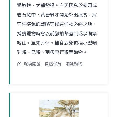
覺敏銳、犬齒發達。白天棲息於樹洞或
岩石縫中，黃昏後才開始外出獵食，採
守株待兔的戰略守候在獵物必經之地，
捕獲獵物時會以前腳拍擊壓制或以嘴緊
咬住，至死方休。捕食對象包括小型哺
乳類、鳥類、兩棲爬行類等動物。
環境開發
自然保育
哺乳動物