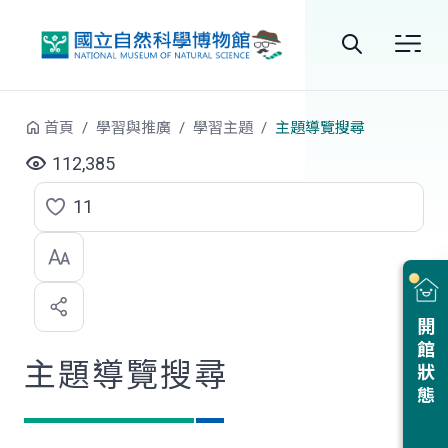
跳到中央內容區塊
全
站
首頁
學習與推廣
學習主題
主題導覽搜尋
搜
112,385
尋
11
點
選
喜
開館狀態
歡
主題導覽搜尋