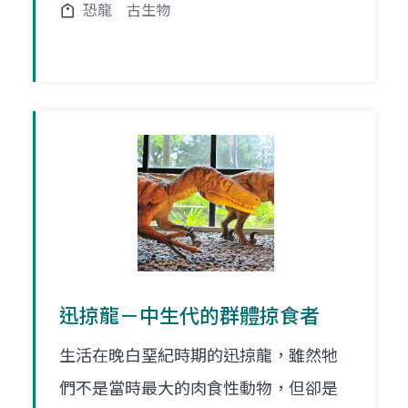
恐龍
古生物
迅掠龍－中生代的群體掠食者
生活在晚白堊紀時期的迅掠龍，雖然牠
們不是當時最大的肉食性動物，但卻是