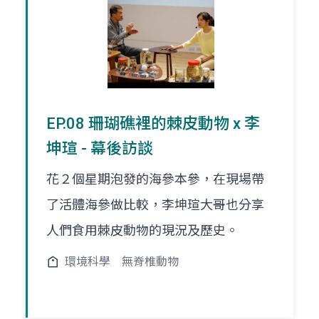
EP.08 珊瑚礁裡的棘皮動物 x 李
坤瑄 - 幕後訪談
花２個星期泡發的海參本參，在現場帶
了活體海參做比較，李坤瑄大哥也分享
人們食用棘皮動物的現況及歷史。
環境科學
無脊椎動物