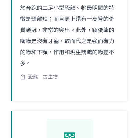
於奔跑的二足小型恐龍。牠最明顯的特
徵是頭部短；而且頭上還有一高聳的骨
質頭冠，非常的突出。此外，竊蛋龍的
嘴喙是沒有牙齒，取而代之是強而有力
的喙和下顎，作用和現生鸚鵡的喙差不
多。
恐龍
古生物