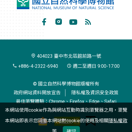
國
立
自
Facebook
Instagram
Youtube
RSS
然
訂
科
閱
學
404023 臺中市北區館前路一號
博
+886-4-2322-6940
週二至週日 9:00-17:00
物
© 國立自然科學博物館版權所有
館
政府網站資料開放宣告
隱私權及資訊安全政策
最佳瀏覽體驗：Chrome、Firefox、Edge、Safari
本網站使用cookie作為與網站互動時識別瀏覽器之用，瀏覽
本網站即表示您同意本網站對cookie的使用及相關
隱私權政
策
確認