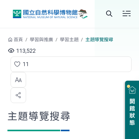
跳到中央內容區塊
全
站
首頁
學習與推廣
學習主題
主題導覽搜尋
搜
113,522
尋
11
點
選
喜
開館狀態
歡
主題導覽搜尋