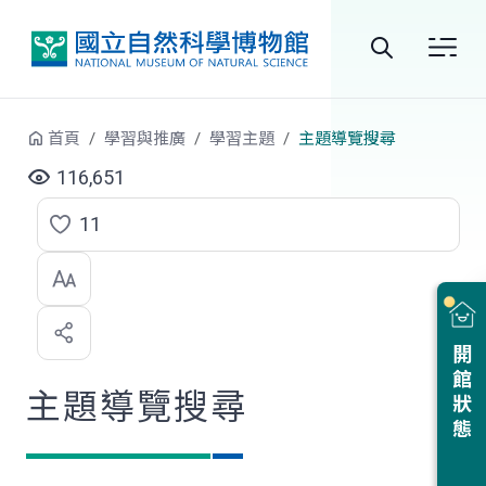
跳到中央內容區塊
全
站
首頁
學習與推廣
學習主題
主題導覽搜尋
搜
116,651
尋
11
點
選
喜
開館狀態
歡
主題導覽搜尋