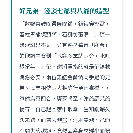
好兄弟—淺談七爺與八爺的造型
「歡鑼喜鼓咚得隆咚鏘，鈸鐃穿雲霄，
盤柱青龍探頭望，石獅笑張嘴。」這一
段歌詞是不是十分耳熟？這首「廟會」
的歌詞中寫到「范謝將軍站兩旁，叱吒
想當年。」范、謝將軍指的就是范無救
與謝必安，兩位義結金蘭情同手足的兄
弟。民間相傳兩人相約行至南臺橋下，
忽然烏雲四合，驟雨將至，謝爺請范爺
稍待，自己趕回家中取傘，豈知謝爺久
久未歸，而雷雨傾盆，河水暴漲，范爺
不願失約趨避，竟然因為身材矮小而被