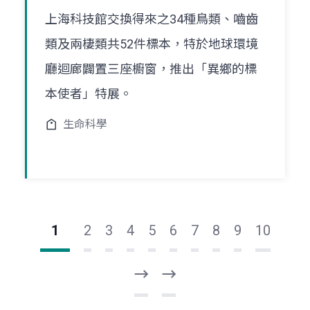
上海科技館交換得來之34種鳥類、嚙齒
類及兩棲類共52件標本，特於地球環境
廳迴廊闢置三座櫥窗，推出「異鄉的標
本使者」特展。
生命科學
1
2
3
4
5
6
7
8
9
10
下
最
一
後