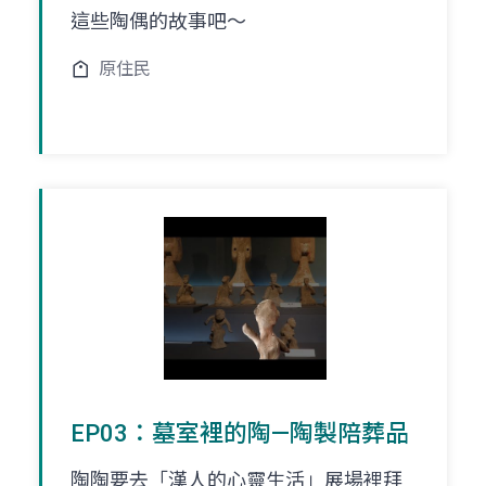
這些陶偶的故事吧～
原住民
EP03：墓室裡的陶—陶製陪葬品
陶陶要去「漢人的心靈生活」展場裡拜