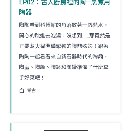
EP02：古人廚房裡的陶—烹煮用
陶器
陶陶看到科博館的角落放著一鍋熱水，
開心的跳進去泡湯，沒想到......那竟然是
正要煮火鍋準備聚餐的陶鼎姊姊！跟著
陶陶一起看看來自新石器時代的陶鼎、
陶盂、陶甗、陶缽和陶罐準備了什麼拿
手好菜吧！
考古