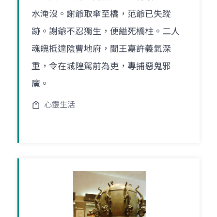
水淹沒。謝爺取傘至橋，范爺已失蹤
跡。謝爺不忍獨生，便縊死橋柱。二人
魂魄抵達陰曹地府，閻王嘉許義氣深
重，令在城隍駕前為吏，專捕惡鬼邪
魔。
心靈生活