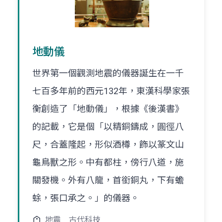
地動儀
世界第一個觀測地震的儀器誕生在一千
七百多年前的西元132年，東漢科學家張
衡創造了「地動儀」，根據《後漢書》
的記載，它是個「以精銅鑄成，圓徑八
尺，合蓋隆起，形似酒樽，飾以篆文山
龜鳥獸之形。中有都柱，傍行八道，施
關發機。外有八龍，首銜銅丸，下有蟾
蜍，張口承之。」的儀器。
地震
古代科技