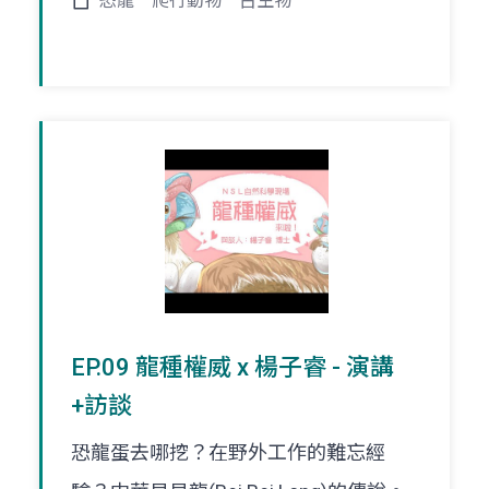
恐龍
爬行動物
古生物
EP.09 龍種權威 x 楊子睿 - 演講
+訪談
恐龍蛋去哪挖？在野外工作的難忘經