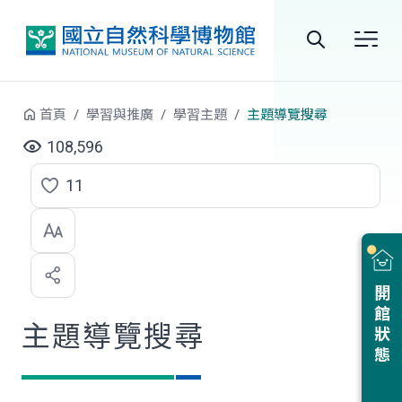
跳到中央內容區塊
全
站
首頁
學習與推廣
學習主題
主題導覽搜尋
搜
108,596
尋
11
點
選
喜
開館狀態
歡
主題導覽搜尋