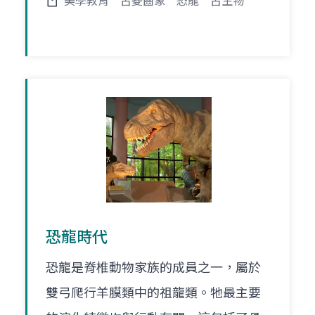
美學教育
古菱齒象
恐龍
古生物
恐龍時代
恐龍是脊椎動物家族的成員之一，屬於
雙弓爬行羊膜類中的祖龍類。牠最主要