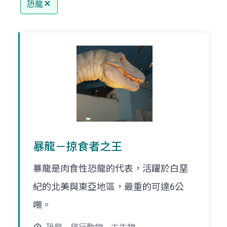
恐龍
暴龍－掠食者之王
暴龍是肉食性恐龍的代表，活躍於白堊
紀的北美與東亞地區，最重的可達6公
噸。