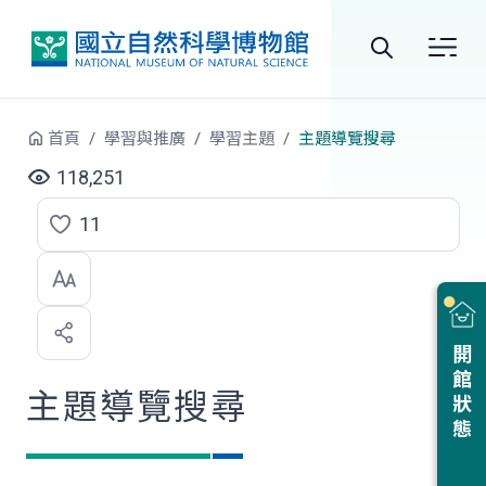
跳到中央內容區塊
全
站
首頁
學習與推廣
學習主題
主題導覽搜尋
搜
118,251
尋
11
點
選
喜
開館狀態
歡
主題導覽搜尋