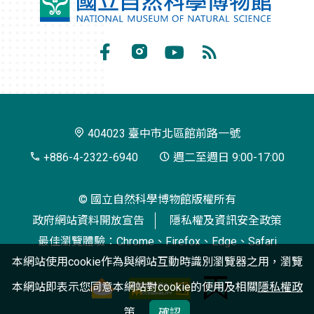
國
立
自
Facebook
Instagram
Youtube
RSS
然
訂
科
閱
學
404023 臺中市北區館前路一號
博
+886-4-2322-6940
週二至週日 9:00-17:00
物
© 國立自然科學博物館版權所有
館
政府網站資料開放宣告
隱私權及資訊安全政策
最佳瀏覽體驗：Chrome、Firefox、Edge、Safari
本網站使用cookie作為與網站互動時識別瀏覽器之用，瀏覽
本網站即表示您同意本網站對cookie的使用及相關
隱私權政
策
確認