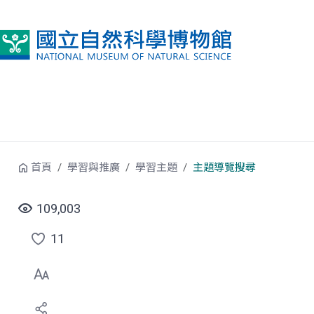
跳到中央內容區塊
首頁
學習與推廣
學習主題
主題導覽搜尋
109,003
11
點
選
喜