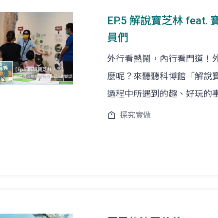
EP.5 解說寶芝林 fea
員們
外行看熱鬧，內行看門道！
麼呢？來聽聽科博館「解說
過程中所遇到的趣、好玩的
探究實做