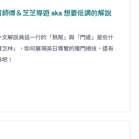
t. 寶師傅＆芝芝導遊 aka 想要低調的解說
外文解說員這一行的「熱鬧」與「門道」是些什
寶芝林」，如何展現英日導覽的獨門絕技，還有
事吧！