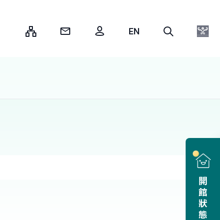
:::
開館狀態