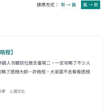
排序方式：
新 → 舊
舊 → 新
許皓程】
參觀人次聽說位居全臺第二，一定攻略了不少人
攻略了透視大師－許皓程，大家還不去看看透視
科學
人類文化