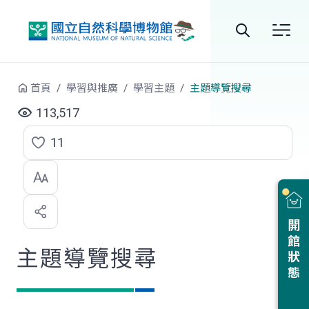
跳到中央內容區塊
全
站
首頁
學習與推廣
學習主題
主題導覽搜尋
搜
113,517
尋
11
點
選
喜
開館狀態
歡
主題導覽搜尋