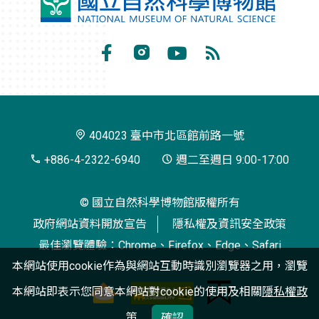
國
立
自
Facebook
Instagram
Youtube
RSS
然
訂
科
閱
學
404023 臺中市北區館前路一號
博
+886-4-2322-6940
週二至週日 9:00-17:00
物
© 國立自然科學博物館版權所有
館
政府網站資料開放宣告
隱私權及資訊安全政策
最佳瀏覽體驗：Chrome、Firefox、Edge、Safari
本網站使用cookie作為與網站互動時識別瀏覽器之用，瀏覽
本網站即表示您同意本網站對cookie的使用及相關
隱私權政
策
確認