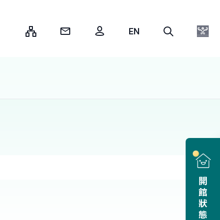
:::
開館狀態