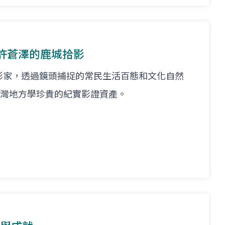
許蒼澤的鹿城拾影
影家，透過鏡頭捕捉的常民生活百態和文化自然
代臺灣地方學珍貴的紀實影證資產。