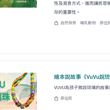
性及覓食方式，進而讓民眾
存的重要性。
自然保育
哺乳動物
原住
繪本說故事《VuVu說琉
VUVU為孩子敘說琉璃的故
原住民