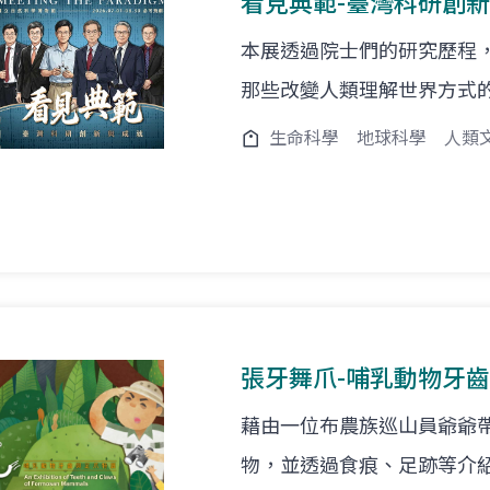
看見典範-臺灣科研創
本展透過院士們的研究歷程
那些改變人類理解世界方式
生命科學
地球科學
人類
張牙舞爪-哺乳動物牙
藉由一位布農族巡山員爺爺
物，並透過食痕、足跡等介