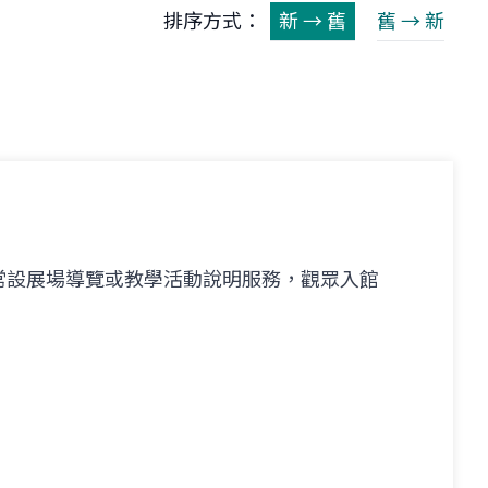
排序方式：
新 → 舊
舊 → 新
動
常設展場導覽或教學活動說明服務，觀眾入館