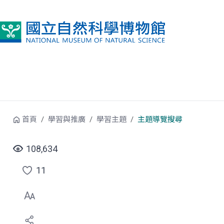
跳到中央內容區塊
首頁
學習與推廣
學習主題
主題導覽搜尋
108,634
11
點
選
喜