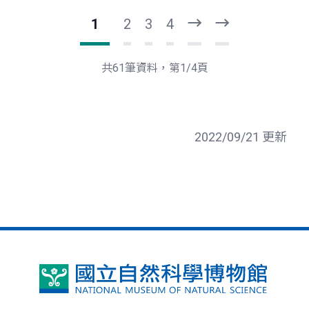
1
2
3
4
下
最
一
後
頁
一
共61筆資料，第1/4頁
頁
2022/09/21 更新
國
立