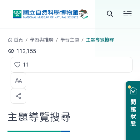
跳到中央內容區塊
全
站
首頁
學習與推廣
學習主題
主題導覽搜尋
搜
113,155
尋
11
點
選
喜
開館狀態
歡
主題導覽搜尋