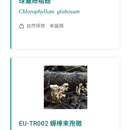
球蓋綠褶菇
Chlorophyllum globosum
自然保育
傘菌類
EU-TR002 蟬棒束孢黴