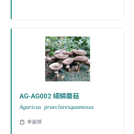
AG-AG002 細鱗蘑菇
Agaricus praeclaresquamosus
傘菌類