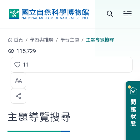
跳到中央內容區塊
全
站
首頁
學習與推廣
學習主題
主題導覽搜尋
搜
115,729
尋
11
點
選
喜
開館狀態
歡
主題導覽搜尋