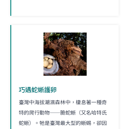
巧遇蛇蜥護卵
臺灣中海拔潮濕森林中，棲息著一種奇
特的爬行動物──脆蛇蜥（又名哈特氏
蛇蜥）。牠是臺灣最大型的蜥蜴，卻因