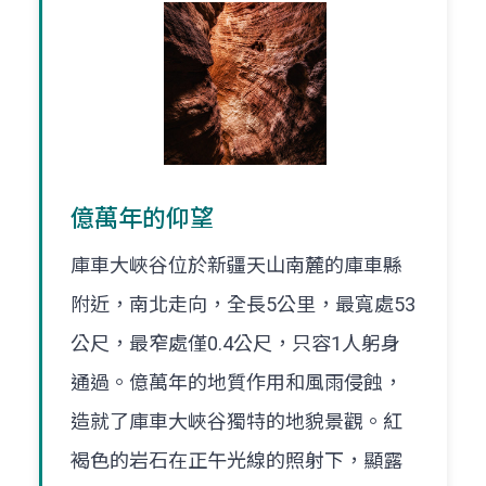
億萬年的仰望
庫車大峽谷位於新疆天山南麓的庫車縣
附近，南北走向，全長5公里，最寬處53
公尺，最窄處僅0.4公尺，只容1人躬身
通過。億萬年的地質作用和風雨侵蝕，
造就了庫車大峽谷獨特的地貌景觀。紅
褐色的岩石在正午光線的照射下，顯露