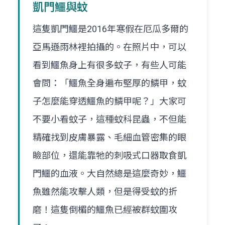
凱門鱷與蚊
這隻凱門鱷是2016年寒假在厄瓜多爾的
亞馬遜雨林裡拍攝的。在照片中，可以
看到鱷魚身上有很多蚊子，有些人可能
會問：「鱷魚全身遍布堅厚的鱗甲，蚊
子怎麼能穿透鱷魚的鱗甲呢？」大家可
不要小看蚊子，這種蚊科昆蟲，不但能
精確找到皮膚暴露、毛細血管密集的眼
瞼部位，還能靠牠的刺吸式口器取食凱
門鱷的血液。大自然總是這麼奇妙，鱷
魚雖然能攻擊人類，但是得受蚊的折
磨！這隻倒楣的鱷魚已經被群蚊圍攻