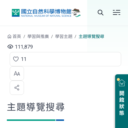
跳到中央內容區塊
全
站
首頁
學習與推廣
學習主題
主題導覽搜尋
搜
111,879
尋
11
點
選
喜
開館狀態
歡
主題導覽搜尋