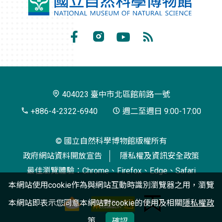
國
立
自
Facebook
Instagram
Youtube
RSS
然
訂
科
閱
學
404023 臺中市北區館前路一號
博
+886-4-2322-6940
週二至週日 9:00-17:00
物
© 國立自然科學博物館版權所有
館
政府網站資料開放宣告
隱私權及資訊安全政策
最佳瀏覽體驗：Chrome、Firefox、Edge、Safari
本網站使用cookie作為與網站互動時識別瀏覽器之用，瀏覽
本網站即表示您同意本網站對cookie的使用及相關
隱私權政
策
確認