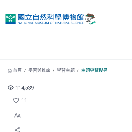
跳到中央內容區塊
首頁
學習與推廣
學習主題
主題導覽搜尋
114,539
11
點
選
喜