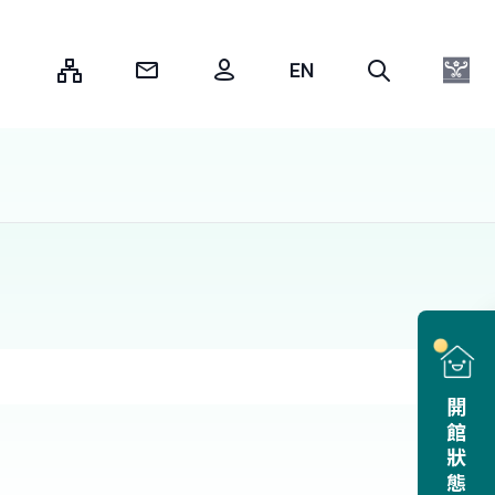
:::
開館狀態