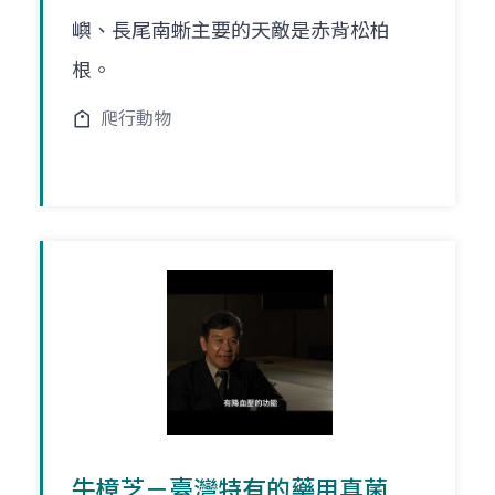
嶼、長尾南蜥主要的天敵是赤背松柏
根。
爬行動物
牛樟芝－臺灣特有的藥用真菌