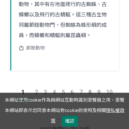
動物，其中有在地面爬行的古蜘蛛、古
蟑螂以及飛行的古蜻蜓。這三種古生物
同屬節肢動物門，但蜘蛛為蛛形綱的成
員，而蟑螂和蜻蜓則屬昆蟲綱。
節肢動物
1
2
3
4
5
6
7
8
9
10
本網站使用cookie作為與網站互動時識別瀏覽器之用，瀏覽
本網站即表示您同意本網站對cookie的使用及相關
隱私權政
下
最
策
確認
一
後
頁
一