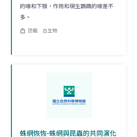
的喙和下顎，作用和現生鸚鵡的喙差不
多。
恐龍
古生物
蛛網恢恢-蛛網與昆蟲的共同演化