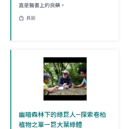
直是醫書上的良藥。
真菌
幽暗森林下的綠巨人—探索卷柏
植物之單一巨大葉綠體