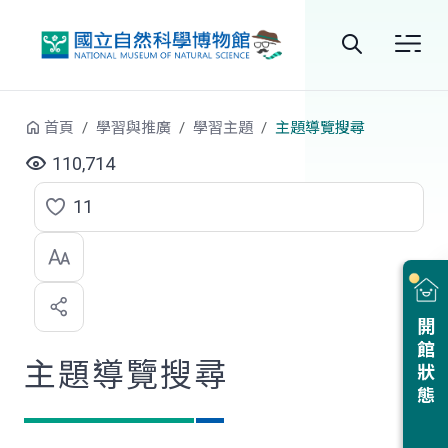
跳到中央內容區塊
全
站
首頁
學習與推廣
學習主題
主題導覽搜尋
搜
110,714
尋
11
點
選
喜
開館狀態
歡
主題導覽搜尋