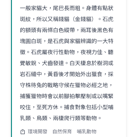
一般家貓大，尾巴長而粗。身體有點狀
斑紋，所以又稱錢貓（金錢貓）。石虎
的額頭有兩條白色縱帶，兩耳後黑色有
塊圓白斑，是石虎與家貓辨識的一大特
徵。石虎屬夜行性動物，夜視力佳、聽
覺敏銳、犬齒發達。白天棲息於樹洞或
岩石縫中，黃昏後才開始外出獵食，採
守株待兔的戰略守候在獵物必經之地，
捕獲獵物時會以前腳拍擊壓制或以嘴緊
咬住，至死方休。捕食對象包括小型哺
乳類、鳥類、兩棲爬行類等動物。
環境開發
自然保育
哺乳動物