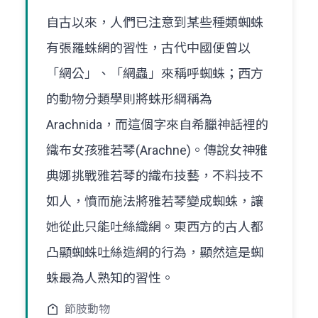
自古以來，人們已注意到某些種類蜘蛛
有張羅蛛網的習性，古代中國便曾以
「網公」、「網蟲」來稱呼蜘蛛；西方
的動物分類學則將蛛形綱稱為
Arachnida，而這個字來自希臘神話裡的
織布女孩雅若琴(Arachne)。傳說女神雅
典娜挑戰雅若琴的織布技藝，不料技不
如人，憤而施法將雅若琴變成蜘蛛，讓
她從此只能吐絲織網。東西方的古人都
凸顯蜘蛛吐絲造網的行為，顯然這是蜘
蛛最為人熟知的習性。
節肢動物