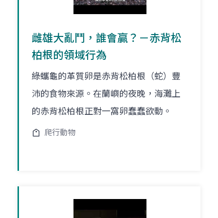
雌雄大亂鬥，誰會贏？－赤背松
柏根的領域行為
綠蠵龜的革質卵是赤背松柏根（蛇）豐
沛的食物來源。在蘭嶼的夜晚，海灘上
的赤背松柏根正對一窩卵蠢蠢欲動。
爬行動物