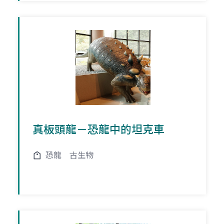
真板頭龍－恐龍中的坦克車
恐龍
古生物