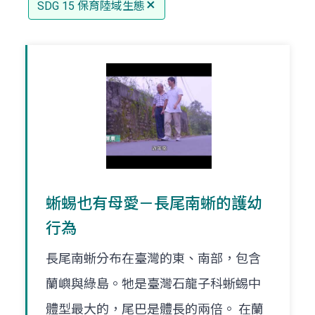
SDG 15 保育陸域生態
蜥蜴也有母愛－長尾南蜥的護幼
行為
長尾南蜥分布在臺灣的東、南部，包含
蘭嶼與綠島。牠是臺灣石龍子科蜥蜴中
體型最大的，尾巴是體長的兩倍。 在蘭