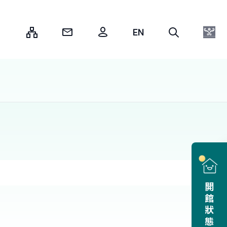
:::
開館狀態