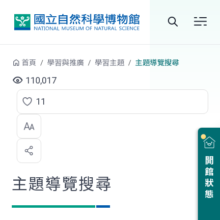
跳到中央內容區塊
全
站
首頁
學習與推廣
學習主題
主題導覽搜尋
搜
110,017
尋
11
點
選
喜
開館狀態
歡
主題導覽搜尋