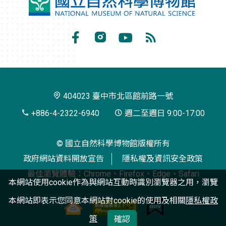
國
立
自
Facebook
Instagram
Youtube
RSS
然
訂
科
閱
學
404023 臺中市北區館前路一號
博
+886-4-2322-6940
週二至週日 9:00-17:00
物
© 國立自然科學博物館版權所有
館
政府網站資料開放宣告
隱私權及資訊安全政策
最佳瀏覽體驗：Chrome、Firefox、Edge、Safari
本網站使用cookie作為與網站互動時識別瀏覽器之用，瀏覽
本網站即表示您同意本網站對cookie的使用及相關
隱私權政
策
確認