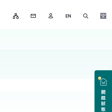
:::
開館狀態