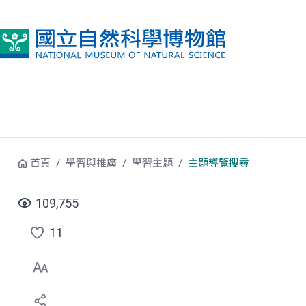
跳到中央內容區塊
首頁
學習與推廣
學習主題
主題導覽搜尋
109,755
11
點
選
喜