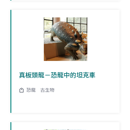
真板頭龍－恐龍中的坦克車
恐龍
古生物