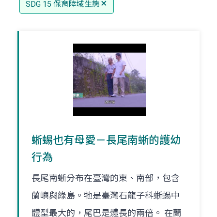
SDG 15 保育陸域生態
蜥蜴也有母愛－長尾南蜥的護幼
行為
長尾南蜥分布在臺灣的東、南部，包含
蘭嶼與綠島。牠是臺灣石龍子科蜥蜴中
體型最大的，尾巴是體長的兩倍。 在蘭