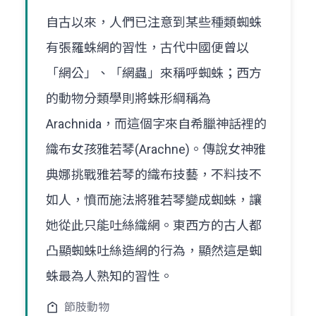
自古以來，人們已注意到某些種類蜘蛛
有張羅蛛網的習性，古代中國便曾以
「網公」、「網蟲」來稱呼蜘蛛；西方
的動物分類學則將蛛形綱稱為
Arachnida，而這個字來自希臘神話裡的
織布女孩雅若琴(Arachne)。傳說女神雅
典娜挑戰雅若琴的織布技藝，不料技不
如人，憤而施法將雅若琴變成蜘蛛，讓
她從此只能吐絲織網。東西方的古人都
凸顯蜘蛛吐絲造網的行為，顯然這是蜘
蛛最為人熟知的習性。
節肢動物