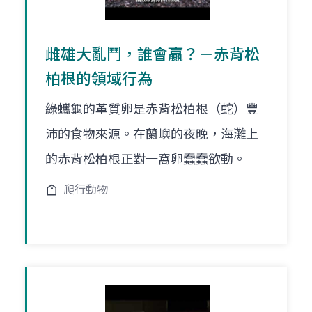
雌雄大亂鬥，誰會贏？－赤背松
柏根的領域行為
綠蠵龜的革質卵是赤背松柏根（蛇）豐
沛的食物來源。在蘭嶼的夜晚，海灘上
的赤背松柏根正對一窩卵蠢蠢欲動。
爬行動物