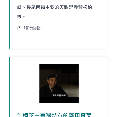
嶼、長尾南蜥主要的天敵是赤背松柏
根。
爬行動物
牛樟芝－臺灣特有的藥用真菌