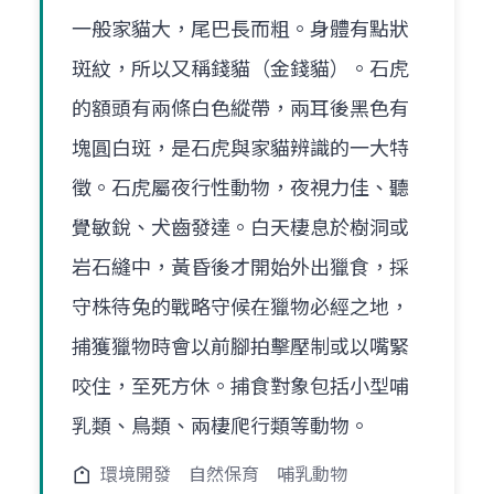
一般家貓大，尾巴長而粗。身體有點狀
斑紋，所以又稱錢貓（金錢貓）。石虎
的額頭有兩條白色縱帶，兩耳後黑色有
塊圓白斑，是石虎與家貓辨識的一大特
徵。石虎屬夜行性動物，夜視力佳、聽
覺敏銳、犬齒發達。白天棲息於樹洞或
岩石縫中，黃昏後才開始外出獵食，採
守株待兔的戰略守候在獵物必經之地，
捕獲獵物時會以前腳拍擊壓制或以嘴緊
咬住，至死方休。捕食對象包括小型哺
乳類、鳥類、兩棲爬行類等動物。
環境開發
自然保育
哺乳動物