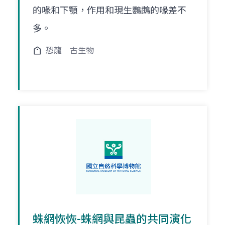
的喙和下顎，作用和現生鸚鵡的喙差不
多。
恐龍
古生物
蛛網恢恢-蛛網與昆蟲的共同演化