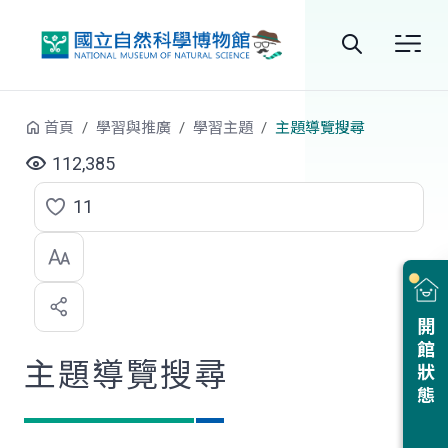
跳到中央內容區塊
全
站
首頁
學習與推廣
學習主題
主題導覽搜尋
搜
112,385
尋
11
點
選
喜
開館狀態
歡
主題導覽搜尋