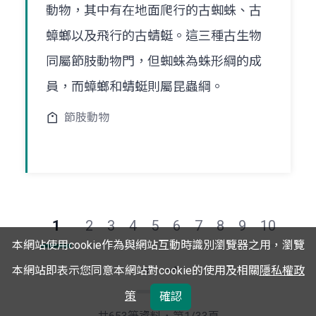
動物，其中有在地面爬行的古蜘蛛、古
蟑螂以及飛行的古蜻蜓。這三種古生物
同屬節肢動物門，但蜘蛛為蛛形綱的成
員，而蟑螂和蜻蜓則屬昆蟲綱。
節肢動物
1
2
3
4
5
6
7
8
9
10
本網站使用cookie作為與網站互動時識別瀏覽器之用，瀏覽
本網站即表示您同意本網站對cookie的使用及相關
隱私權政
下
最
策
確認
一
後
頁
一