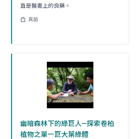
直是醫書上的良藥。
真菌
幽暗森林下的綠巨人—探索卷柏
植物之單一巨大葉綠體