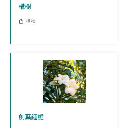
構樹
植物
劍葉緬梔