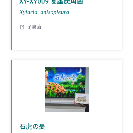
XY-XY009 葚座炭角菌
Xylaria anisopleura
子囊菌
石虎の憂