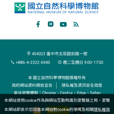
國
立
自
Facebook
Instagram
Youtube
RSS
然
訂
科
閱
學
404023 臺中市北區館前路一號
博
+886-4-2322-6940
週二至週日 9:00-17:00
物
© 國立自然科學博物館版權所有
館
政府網站資料開放宣告
隱私權及資訊安全政策
最佳瀏覽體驗：Chrome、Firefox、Edge、Safari
本網站使用cookie作為與網站互動時識別瀏覽器之用，瀏覽
本網站即表示您同意本網站對cookie的使用及相關
隱私權政