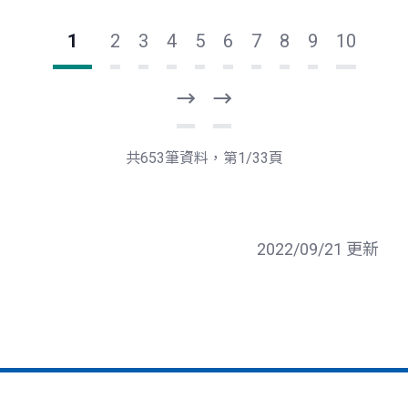
1
2
3
4
5
6
7
8
9
10
下
最
一
後
頁
一
共653筆資料，第1/33頁
頁
2022/09/21 更新