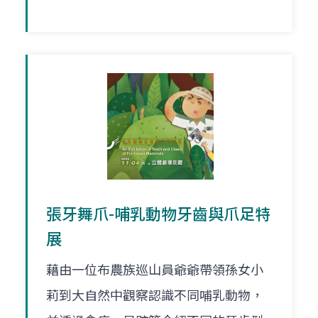
張牙舞爪-哺乳動物牙齒與爪足特
展
藉由一位布農族巡山員爺爺帶領孫女小
莉到大自然中觀察認識不同哺乳動物，