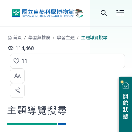
跳到中央內容區塊
全
站
首頁
學習與推廣
學習主題
主題導覽搜尋
搜
114,468
尋
11
點
選
喜
開館狀態
歡
主題導覽搜尋