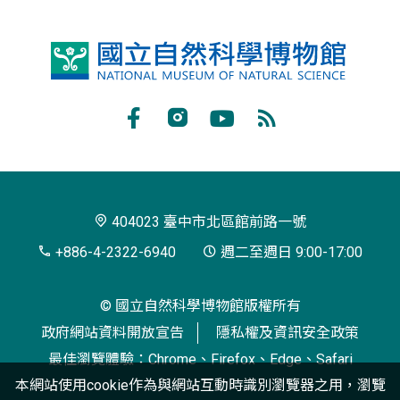
國
立
自
Facebook
Instagram
Youtube
RSS
然
訂
科
閱
學
404023 臺中市北區館前路一號
博
+886-4-2322-6940
週二至週日 9:00-17:00
物
© 國立自然科學博物館版權所有
館
政府網站資料開放宣告
隱私權及資訊安全政策
最佳瀏覽體驗：Chrome、Firefox、Edge、Safari
本網站使用cookie作為與網站互動時識別瀏覽器之用，瀏覽