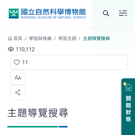
跳到中央內容區塊
全
站
首頁
學習與推廣
學習主題
主題導覽搜尋
搜
110,112
尋
11
點
選
喜
開館狀態
歡
主題導覽搜尋