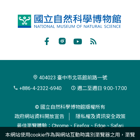
國
立
自
Facebook
Instagram
Youtube
RSS
然
訂
科
閱
學
404023 臺中市北區館前路一號
博
+886-4-2322-6940
週二至週日 9:00-17:00
物
© 國立自然科學博物館版權所有
館
政府網站資料開放宣告
隱私權及資訊安全政策
最佳瀏覽體驗：Chrome、Firefox、Edge、Safari
本網站使用cookie作為與網站互動時識別瀏覽器之用，瀏覽