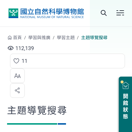
跳到中央內容區塊
全
站
首頁
學習與推廣
學習主題
主題導覽搜尋
搜
112,139
尋
11
點
選
喜
開館狀態
歡
主題導覽搜尋