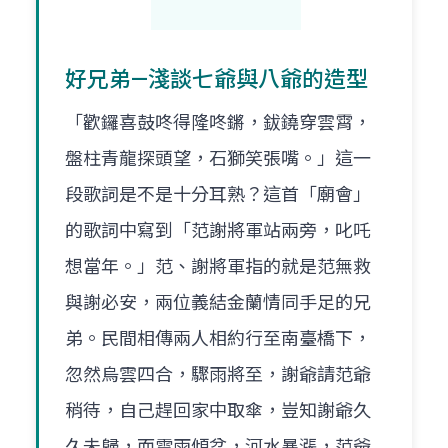
好兄弟—淺談七爺與八爺的造型
「歡鑼喜鼓咚得隆咚鏘，鈸鐃穿雲霄，
盤柱青龍探頭望，石獅笑張嘴。」這一
段歌詞是不是十分耳熟？這首「廟會」
的歌詞中寫到「范謝將軍站兩旁，叱吒
想當年。」范、謝將軍指的就是范無救
與謝必安，兩位義結金蘭情同手足的兄
弟。民間相傳兩人相約行至南臺橋下，
忽然烏雲四合，驟雨將至，謝爺請范爺
稍待，自己趕回家中取傘，豈知謝爺久
久未歸，而雷雨傾盆，河水暴漲，范爺