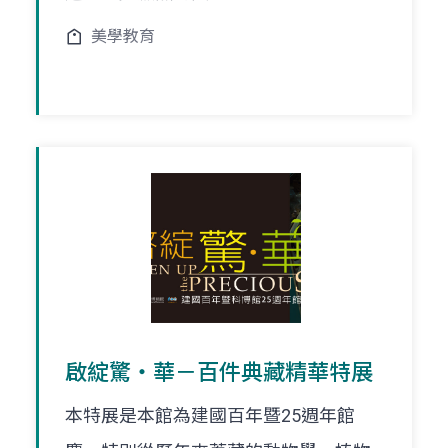
美學教育
啟綻驚‧華－百件典藏精華特展
本特展是本館為建國百年暨25週年館