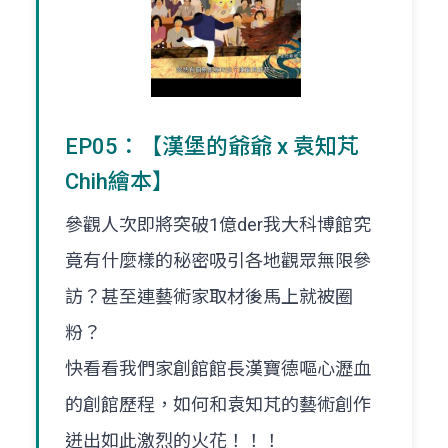
EP05：【漢堡的爺爺 x 袁知芃
Chih繪本】
參觀人次即將突破1億der我大科博館究
竟有什麼樣的秘密吸引各地觀眾無限參
訪？甚至連藝術家取材後馬上就被圈
粉？
快看看我們家創館館長漢寶德嘔心瀝血
的創館歷程，如何和袁知芃的藝術創作
迸出如此激烈的火花！！！