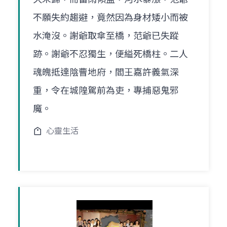
不願失約趨避，竟然因為身材矮小而被
水淹沒。謝爺取傘至橋，范爺已失蹤
跡。謝爺不忍獨生，便縊死橋柱。二人
魂魄抵達陰曹地府，閻王嘉許義氣深
重，令在城隍駕前為吏，專捕惡鬼邪
魔。
心靈生活