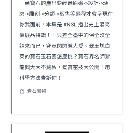
一顆寶石的產出要經過原礦->設計->琢
磨->雕刻->分類->販售等過程才會呈現在
你我面前，本集是 #NSL 播出史上最高
價展品特輯！！只差全臺中的保全沒全
請來而已，究竟閃閃惹人愛、翠玉尬白
菜的寶石玉石要怎麼挑？寶石界名師黎
龍興大大不藏私，鑑賞密技大公開！用
科學方法告訴你！
岩石礦物