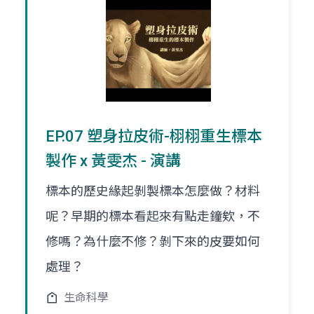
EP.07 塑身拉皮術-栩栩重生標本
製作 x 黃雯杰 - 演講
標本的歷史緣起剝製標本怎麼做？材料
呢？早期的標本看起來有點走鐘欸，不
修嗎？為什麼不修？剝下來的皮要如何
處理？
生命科學