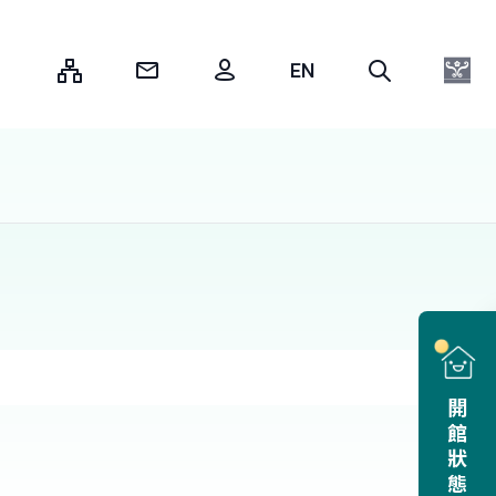
:::
開館狀態