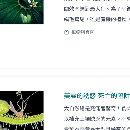
間效率達到最大化。為了平
絹毛鳶尾，雖是有機的植物
植物與真菌
美麗的誘惑-死亡的陷阱
大自然總是充滿著驚奇！食
以補充土壤缺乏的元素。不
膏菜為臺灣最大型且稀有的