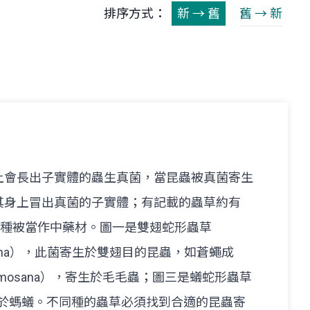
排序方式：
新 → 舊
舊 → 新
上會長出子實體的蟲生真菌，當昆蟲被真菌寄生
其身上冒出真菌的子實體；有記載的蟲草約有
幾種被當作中藥材。圖一是雙翅蛇形蟲草
pterigena），此菌寄生於雙翅目的昆蟲，如蒼蠅成
rmosana），寄生於毛毛蟲；圖三是蟻蛇形蟲草
a），寄生於螞蟻。不同種的蟲草必須找到合適的昆蟲寄