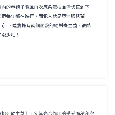
器內的春孢子隨風再次感染龍柏並潛伏直到下一
循環每年都在進行，而犯人就是亞洲膠銹菌
asiaticum），這隻擁有兩個面貌的絕對寄生菌，很酷
中漫步吧！
第排列於主莖上，使其光合作用的受光面積和空