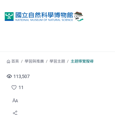
跳到中央內容區塊
首頁
學習與推廣
學習主題
主題導覽搜尋
113,507
11
點
選
喜