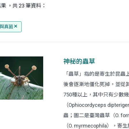
果 ，共 23 筆資料：
與真菌
神秘的蟲草
「蟲草」指的是寄生於昆蟲
後會逐漸地僵化死掉，並從
750種以上，其中只有少數
（Ophiocordyceps di
蟲；圖二是臺灣蟲草（O. fo
（O. myrmecophil