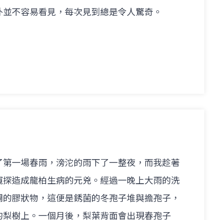
外並不容易看見，每次見到總是令人驚奇。
了第一場春雨，滂沱的雨下了一整夜，而我趁著
窺探造成龍柏生病的元兇。經過一晚上大雨的洗
稠的膠狀物，這便是銹菌的冬孢子堆與擔孢子，
的梨樹上。一個月後，梨葉背面會出現春孢子