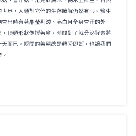
水菇、冒汗菇，常見於腐木、倒木上群生。自然
的世界，人類對它們的生存瞭解仍然有限。簇生
剛冒出時有著晶瑩剔透、亮白且全身冒汗的外
黑，頂頭形狀像撐著傘，時間到了就分泌酵素將
一天而已。瞬間的美麗總是轉瞬即逝，也讓我們
物。