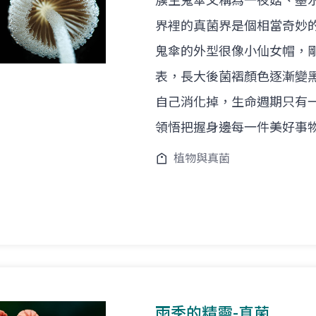
簇生鬼傘又稱為一夜菇、墨
界裡的真菌界是個相當奇妙
鬼傘的外型很像小仙女帽，
表，長大後菌褶顏色逐漸變
自己消化掉，生命週期只有
領悟把握身邊每一件美好事
植物與真菌
雨季的精靈-真菌