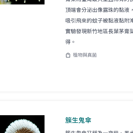
頂端會分泌出像露珠的黏液
吸引飛來的蚊子被黏液黏附
實驗發現新竹地區長葉茅膏
得。
植物與真菌
簇生鬼傘