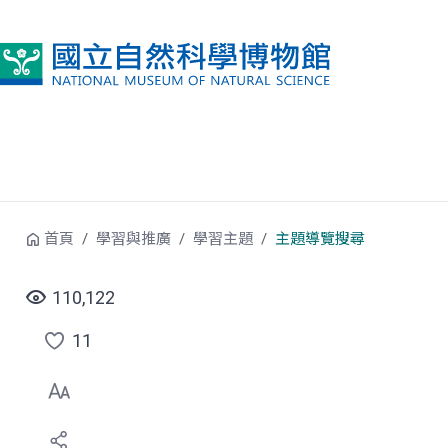
跳到中央內容區塊
首頁
學習與推廣
學習主題
主題導覽搜尋
110,122
11
點
選
喜