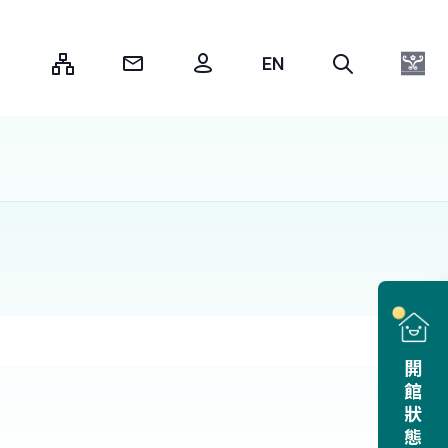
:::
開館狀態