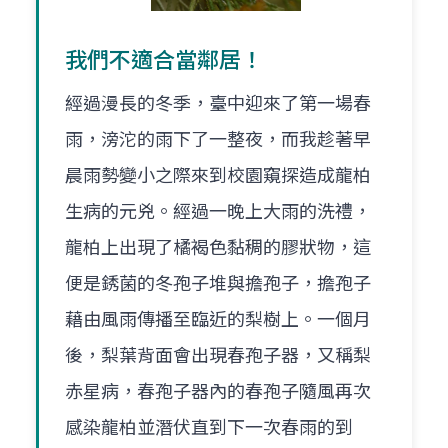
我們不適合當鄰居！
經過漫長的冬季，臺中迎來了第一場春
雨，滂沱的雨下了一整夜，而我趁著早
晨雨勢變小之際來到校園窺探造成龍柏
生病的元兇。經過一晚上大雨的洗禮，
龍柏上出現了橘褐色黏稠的膠狀物，這
便是銹菌的冬孢子堆與擔孢子，擔孢子
藉由風雨傳播至臨近的梨樹上。一個月
後，梨葉背面會出現春孢子器，又稱梨
赤星病，春孢子器內的春孢子隨風再次
感染龍柏並潛伏直到下一次春雨的到