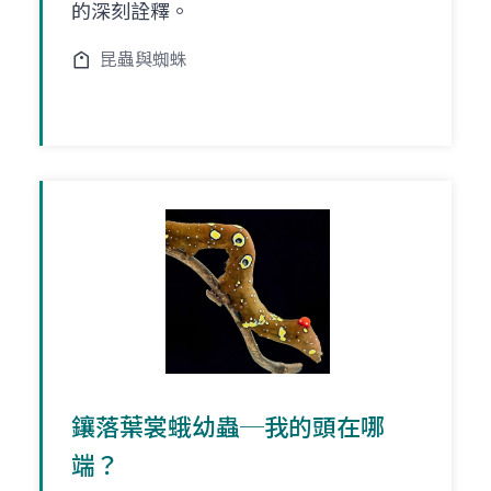
的深刻詮釋。
昆蟲與蜘蛛
鑲落葉裳蛾幼蟲─我的頭在哪
端？