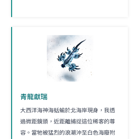
青龍獻瑞
大西洋海神海蛞蝓於北海岸現身，我透
過微距鏡頭，近距離捕捉這位稀客的尊
容。當牠被猛烈的浪潮沖至白色海廢附