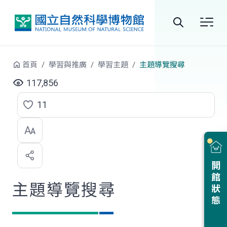
跳到中央內容區塊
全
站
首頁
學習與推廣
學習主題
主題導覽搜尋
搜
117,856
尋
11
點
選
喜
開館狀態
歡
主題導覽搜尋