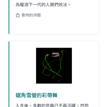
為寵溺下一代的人類們效法。
動物的拼圖
鋸角雪螢的彩帶舞
入冬後，多數的昆蟲已不再活躍；然而