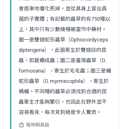
會逐漸地僵化死掉，並從其身上冒出真
菌的子實體；有記載的蟲草約有750種以
上，其中只有少數幾種被當作中藥材。
圖一是雙翅蛇形蟲草（Ophiocordyceps
dipterigena），此菌寄生於雙翅目的昆
蟲，如蒼蠅成蟲；圖二是臺灣蟲草（O.
formosana），寄生於毛毛蟲；圖三是蟻
蛇形蟲草（O. myrmecophila），寄生於
螞蟻。不同種的蟲草必須找到合適的昆
蟲寄主才能夠繁衍，也因此在野外並不
容易看見，每次見到總是令人驚奇。
植物與真菌