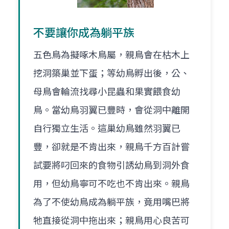
不要讓你成為躺平族
五色鳥為擬啄木鳥屬，親鳥會在枯木上
挖洞築巢並下蛋；等幼鳥孵出後，公、
母鳥會輪流找尋小昆蟲和果實餵食幼
鳥。當幼鳥羽翼已豐時，會從洞中離開
自行獨立生活。這巢幼鳥雖然羽翼已
豐，卻就是不肯出來，親鳥千方百計嘗
試要將叼回來的食物引誘幼鳥到洞外食
用，但幼鳥寧可不吃也不肯出來。親鳥
為了不使幼鳥成為躺平族，竟用嘴巴將
牠直接從洞中拖出來；親鳥用心良苦可