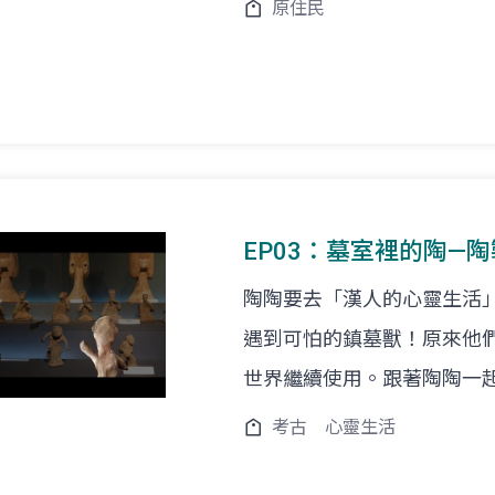
原住民
EP03：墓室裡的陶—
陶陶要去「漢人的心靈生活
遇到可怕的鎮墓獸！原來他
世界繼續使用。跟著陶陶一
考古
心靈生活