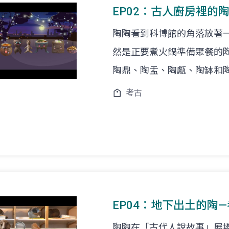
EP02：古人廚房裡的
陶陶看到科博館的角落放著一鍋
然是正要煮火鍋準備聚餐的
陶鼎、陶盂、陶甗、陶缽和
考古
EP04：地下出土的陶
陶陶在「古代人說故事」展