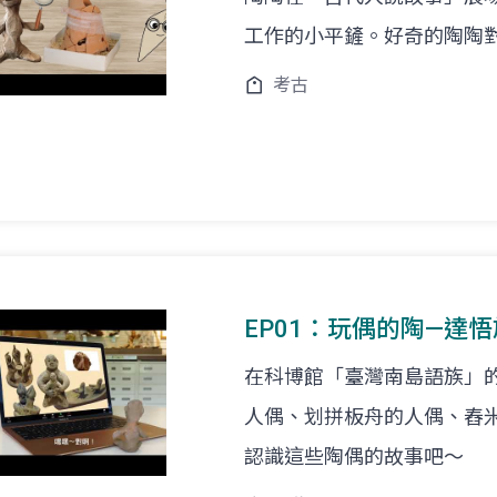
工作的小平鏟。好奇的陶陶對考古
考古
EP01：玩偶的陶—達
在科博館「臺灣南島語族」
人偶、划拼板舟的人偶、舂
認識這些陶偶的故事吧～