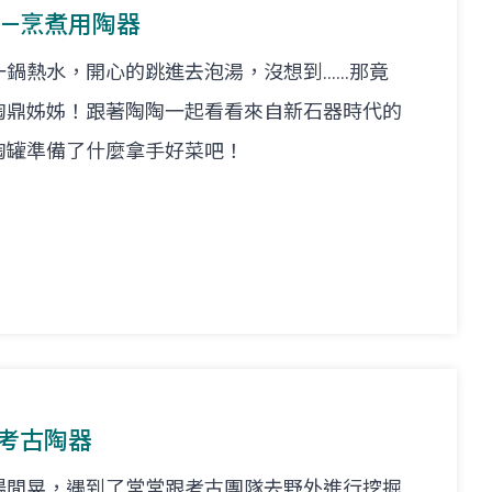
陶—烹煮用陶器
熱水，開心的跳進去泡湯，沒想到......那竟
陶鼎姊姊！跟著陶陶一起看看來自新石器時代的
陶罐準備了什麼拿手好菜吧！
—考古陶器
場閒晃，遇到了常常跟考古團隊去野外進行挖掘