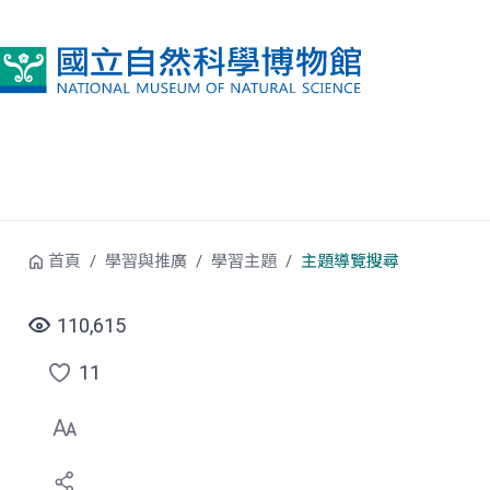
跳到中央內容區塊
首頁
學習與推廣
學習主題
主題導覽搜尋
110,615
11
點
選
喜