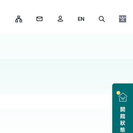
:::
開館狀態