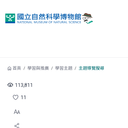
跳到中央內容區塊
首頁
學習與推廣
學習主題
主題導覽搜尋
113,811
11
點
選
喜