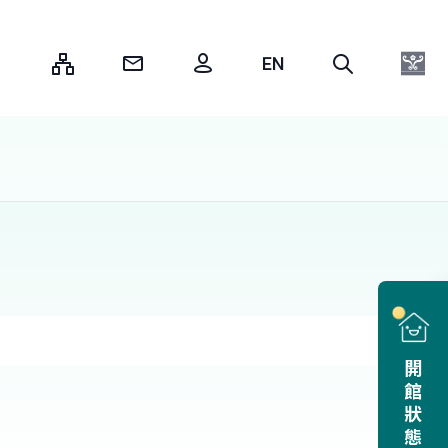
:::
開館狀態