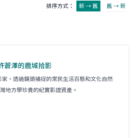
排序方式：
新 → 舊
舊 → 新
許蒼澤的鹿城拾影
影家，透過鏡頭捕捉的常民生活百態和文化自然
代臺灣地方學珍貴的紀實影證資產。