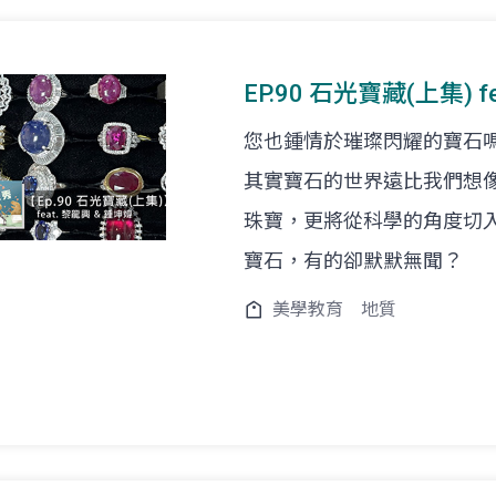
EP.90 石光寶藏(上集) 
您也鍾情於璀璨閃耀的寶石
其實寶石的世界遠比我們想
珠寶，更將從科學的角度切
寶石，有的卻默默無聞？
美學教育
地質