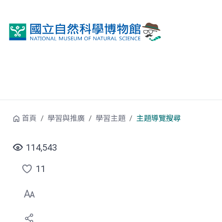
跳到中央內容區塊
首頁
學習與推廣
學習主題
主題導覽搜尋
114,543
11
點
選
喜