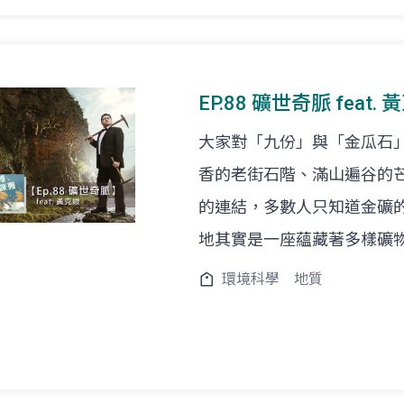
EP.88 礦世奇脈 feat.
大家對「九份」與「金瓜石
香的老街石階、滿山遍谷的
的連結，多數人只知道金礦
地其實是一座蘊藏著多樣礦
環境科學
地質