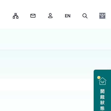
:::
開館狀態