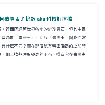
t. 何恭算 & 劉憶諄 aka 科博好搭檔
區，裡面閃耀著世界各地的奇珍異石，但其中最
，莫過於「臺灣玉」。到底「臺灣玉」與我們常
」有什麼不同？而在那個沒有精密儀器的史前時
藝，加工這些硬度極高的玉石？還有它在臺灣史
？