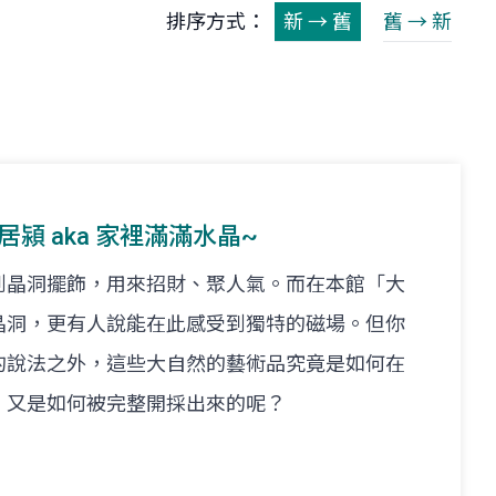
排序方式：
新 → 舊
舊 → 新
. 林居潁 aka 家裡滿滿水晶~
到晶洞擺飾，用來招財、聚人氣。而在本館「大
晶洞，更有人說能在此感受到獨特的磁場。但你
的說法之外，這些大自然的藝術品究竟是如何在
，又是如何被完整開採出來的呢？