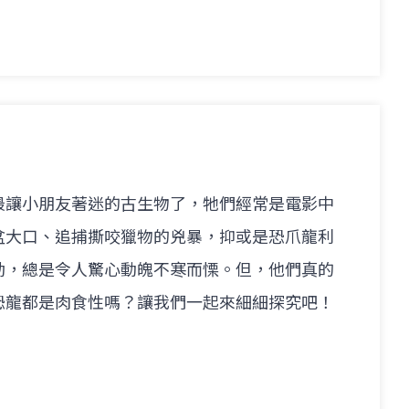
最讓小朋友著迷的古生物了，牠們經常是電影中
盆大口、追捕撕咬獵物的兇暴，抑或是恐爪龍利
勁，總是令人驚心動魄不寒而慄。但，他們真的
恐龍都是肉食性嗎？讓我們一起來細細探究吧！