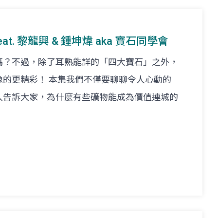
feat. 黎龍興 & 鍾坤煒 aka 寶石同學會
嗎？不過，除了耳熟能詳的「四大寶石」之外，
像的更精彩！ 本集我們不僅要聊聊令人心動的
入告訴大家，為什麼有些礦物能成為價值連城的