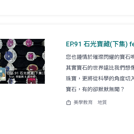
EP.91 石光寶藏(下集) 
您也鍾情於璀璨閃耀的寶石
其實寶石的世界遠比我們想
珠寶，更將從科學的角度切
寶石，有的卻默默無聞？
美學教育
地質