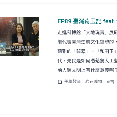
EP.89 臺灣奇玉記 fea
走進科博館「大地瑰寶」展
能代表臺灣史前文化靈魂的
聽到的「翡翠」、「和田玉
代，先民是如何憑藉驚人工
前人類文明上有什麼意義呢
美學教育
岩石礦物
考古