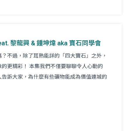
feat. 黎龍興 & 鍾坤煒 aka 寶石同學會
嗎？不過，除了耳熟能詳的「四大寶石」之外，
像的更精彩！ 本集我們不僅要聊聊令人心動的
入告訴大家，為什麼有些礦物能成為價值連城的