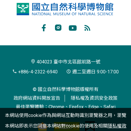
國
立
自
Facebook
Instagram
Youtube
RSS
然
訂
科
閱
學
404023 臺中市北區館前路一號
博
+886-4-2322-6940
週二至週日 9:00-17:00
物
© 國立自然科學博物館版權所有
館
政府網站資料開放宣告
隱私權及資訊安全政策
最佳瀏覽體驗：Chrome、Firefox、Edge、Safari
本網站使用cookie作為與網站互動時識別瀏覽器之用，瀏覽
本網站即表示您同意本網站對cookie的使用及相關
隱私權政