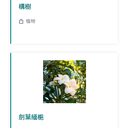
構樹
植物
劍葉緬梔