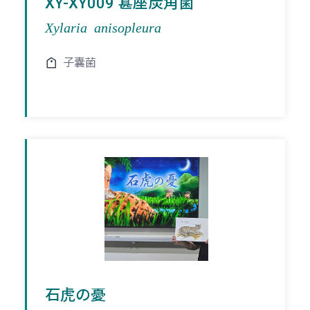
XY-XY009 葚座炭角菌
Xylaria anisopleura
子囊菌
石虎の憂