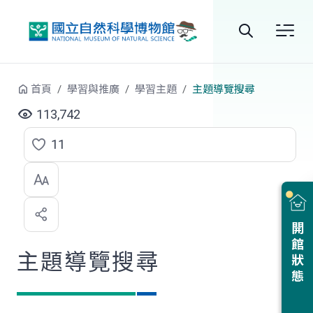
跳到中央內容區塊
全
站
首頁
學習與推廣
學習主題
主題導覽搜尋
搜
113,742
尋
11
點
選
喜
開館狀態
歡
主題導覽搜尋