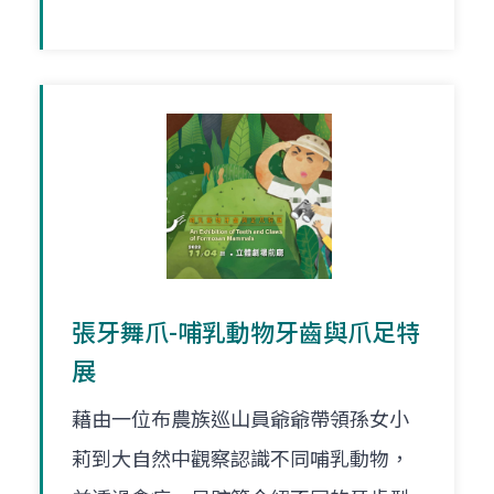
張牙舞爪-哺乳動物牙齒與爪足特
展
藉由一位布農族巡山員爺爺帶領孫女小
莉到大自然中觀察認識不同哺乳動物，