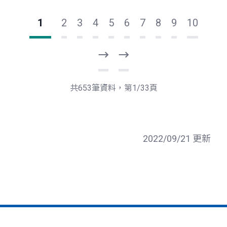
1
2
3
4
5
6
7
8
9
10
下
最
一
後
頁
一
共653筆資料，第1/33頁
頁
2022/09/21 更新