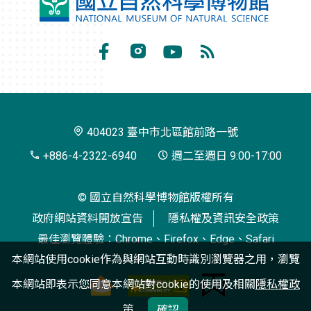
國
立
自
Facebook
Instagram
Youtube
RSS
然
訂
科
閱
學
404023 臺中市北區館前路一號
博
+886-4-2322-6940
週二至週日 9:00-17:00
物
© 國立自然科學博物館版權所有
館
政府網站資料開放宣告
隱私權及資訊安全政策
最佳瀏覽體驗：Chrome、Firefox、Edge、Safari
本網站使用cookie作為與網站互動時識別瀏覽器之用，瀏覽
本網站即表示您同意本網站對cookie的使用及相關
隱私權政
策
確認