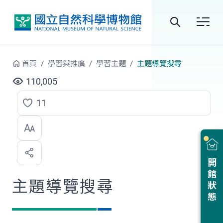
跳到中央內容區塊
全
站
首頁
學習與推廣
學習主題
主題導覽搜尋
搜
110,005
尋
11
點
選
喜
開館狀態
歡
主題導覽搜尋