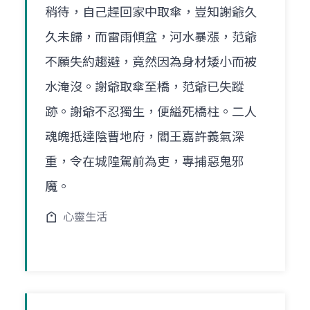
稍待，自己趕回家中取傘，豈知謝爺久
久未歸，而雷雨傾盆，河水暴漲，范爺
不願失約趨避，竟然因為身材矮小而被
水淹沒。謝爺取傘至橋，范爺已失蹤
跡。謝爺不忍獨生，便縊死橋柱。二人
魂魄抵達陰曹地府，閻王嘉許義氣深
重，令在城隍駕前為吏，專捕惡鬼邪
魔。
心靈生活