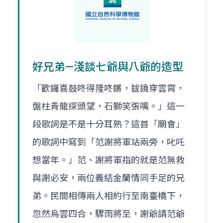
好兄弟—淺談七爺與八爺的造型
「歡鑼喜鼓咚得隆咚鏘，鈸鐃穿雲霄，
盤柱青龍探頭望，石獅笑張嘴。」這一
段歌詞是不是十分耳熟？這首「廟會」
的歌詞中寫到「范謝將軍站兩旁，叱吒
想當年。」范、謝將軍指的就是范無救
與謝必安，兩位義結金蘭情同手足的兄
弟。民間相傳兩人相約行至南臺橋下，
忽然烏雲四合，驟雨將至，謝爺請范爺