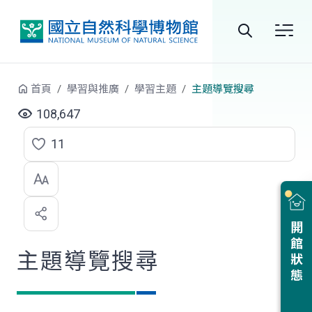
跳到中央內容區塊
全
站
首頁
學習與推廣
學習主題
主題導覽搜尋
搜
108,647
尋
11
點
選
喜
開館狀態
歡
主題導覽搜尋