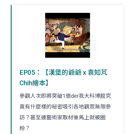
EP05：【漢堡的爺爺 x 袁知芃
Chih繪本】
參觀人次即將突破1億der我大科博館究
竟有什麼樣的秘密吸引各地觀眾無限參
訪？甚至連藝術家取材後馬上就被圈
粉？