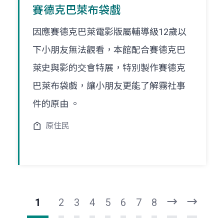
賽德克巴萊布袋戲
因應賽德克巴萊電影版屬輔導級12歲以
下小朋友無法觀看，本館配合賽德克巴
萊史與影的交會特展，特別製作賽德克
巴萊布袋戲，讓小朋友更能了解霧社事
件的原由 。
原住民
1
2
3
4
5
6
7
8
下
最
一
後