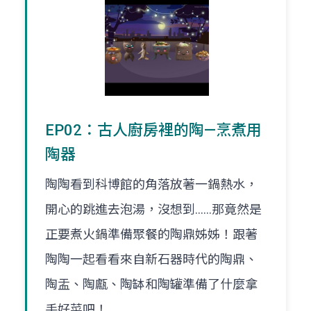
EP02：古人廚房裡的陶—烹煮用
陶器
陶陶看到科博館的角落放著一鍋熱水，
開心的跳進去泡湯，沒想到......那竟然是
正要煮火鍋準備聚餐的陶鼎姊姊！跟著
陶陶一起看看來自新石器時代的陶鼎、
陶盂、陶甗、陶缽和陶罐準備了什麼拿
手好菜吧！