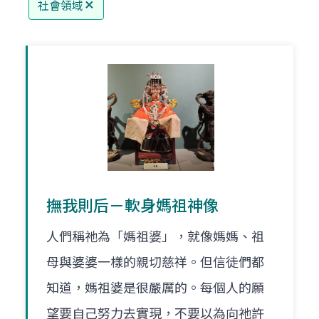
社會領域
撫我則后－軟身媽祖神像
人們稱祂為「媽祖婆」，就像媽媽、祖
母與婆婆一樣的親切慈祥。但信徒們都
知道，媽祖婆是很嚴厲的。每個人的願
望要自己努力去實現，不要以為向祂許