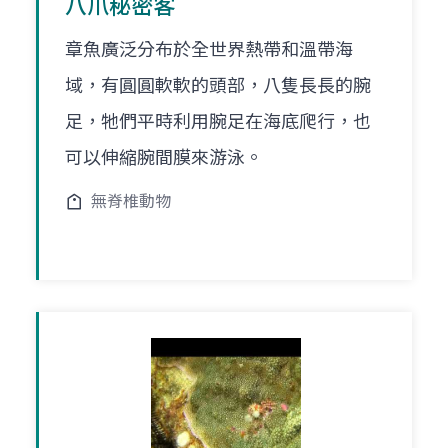
八爪秘密客
章魚廣泛分布於全世界熱帶和溫帶海
域，有圓圓軟軟的頭部，八隻長長的腕
足，牠們平時利用腕足在海底爬行，也
可以伸縮腕間膜來游泳。
無脊椎動物