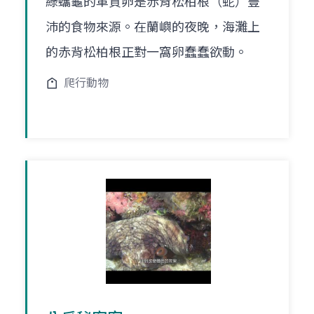
綠蠵龜的革質卵是赤背松柏根（蛇）豐
沛的食物來源。在蘭嶼的夜晚，海灘上
的赤背松柏根正對一窩卵蠢蠢欲動。
爬行動物