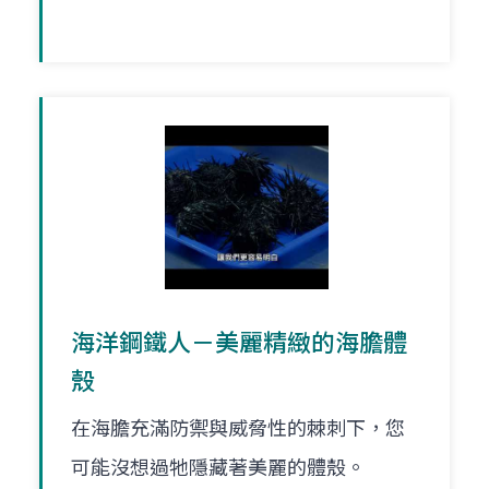
海洋鋼鐵人－美麗精緻的海膽體
殼
在海膽充滿防禦與威脅性的棘刺下，您
可能沒想過牠隱藏著美麗的體殼。