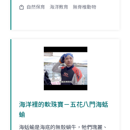
自然保育
海洋教育
無脊椎動物
海洋裡的軟珠寶－五花八門海蛞
蝓
海蛞蝓是海底的無殼蝸牛，牠們瑰麗、