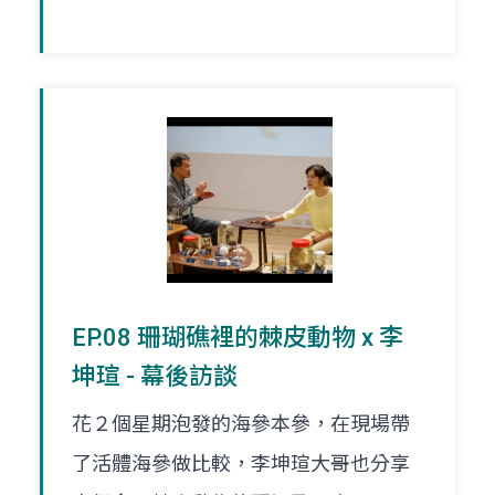
EP.08 珊瑚礁裡的棘皮動物 x 李
坤瑄 - 幕後訪談
花２個星期泡發的海參本參，在現場帶
了活體海參做比較，李坤瑄大哥也分享