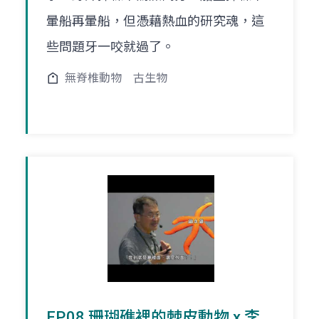
暈船再暈船，但憑藉熱血的研究魂，這
些問題牙一咬就過了。
無脊椎動物
古生物
EP.08 珊瑚礁裡的棘皮動物 x 李