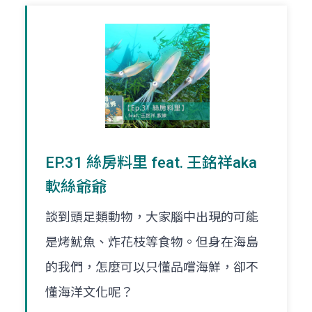
EP.31 絲房料里 feat. 王銘祥aka
軟絲爺爺
談到頭足類動物，大家腦中出現的可能
是烤魷魚、炸花枝等食物。但身在海島
的我們，怎麼可以只懂品嚐海鮮，卻不
懂海洋文化呢？