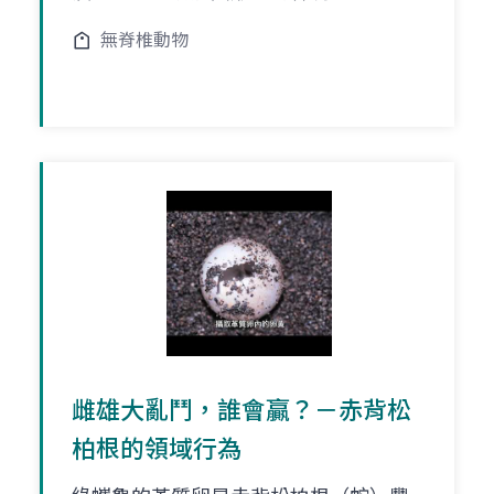
無脊椎動物
雌雄大亂鬥，誰會贏？－赤背松
柏根的領域行為