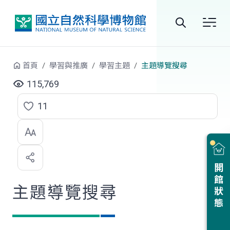
跳到中央內容區塊
全
站
首頁
學習與推廣
學習主題
主題導覽搜尋
搜
115,769
尋
11
點
選
喜
開館狀態
歡
主題導覽搜尋