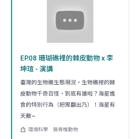
EP.08 珊瑚礁裡的棘皮動物 x 李
坤瑄 - 演講
臺灣的生物礁生態現況，生物礁裡的棘
皮動物千奇百怪，到底有誰啦？海星進
食的特別行為（把胃翻出乃）！海星有
天敵~
環境科學
無脊椎動物