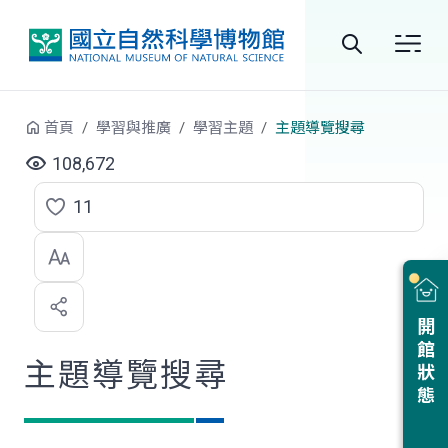
跳到中央內容區塊
全
站
首頁
學習與推廣
學習主題
主題導覽搜尋
搜
108,672
尋
11
點
選
喜
開館狀態
歡
主題導覽搜尋