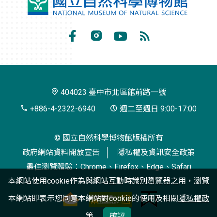
國
立
自
Facebook
Instagram
Youtube
RSS
然
訂
科
閱
學
404023 臺中市北區館前路一號
博
+886-4-2322-6940
週二至週日 9:00-17:00
物
© 國立自然科學博物館版權所有
館
政府網站資料開放宣告
隱私權及資訊安全政策
最佳瀏覽體驗：Chrome、Firefox、Edge、Safari
本網站使用cookie作為與網站互動時識別瀏覽器之用，瀏覽
本網站即表示您同意本網站對cookie的使用及相關
隱私權政
策
確認