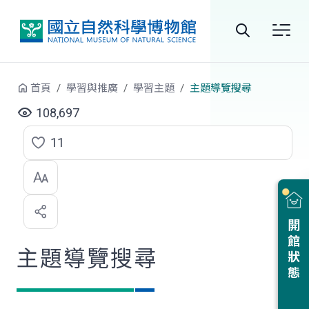
跳到中央內容區塊
全
站
首頁
學習與推廣
學習主題
主題導覽搜尋
搜
108,697
尋
11
點
選
喜
開館狀態
歡
主題導覽搜尋