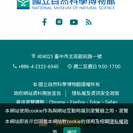
國
立
自
Facebook
Instagram
Youtube
RSS
然
訂
科
閱
學
404023 臺中市北區館前路一號
博
+886-4-2322-6940
週二至週日 9:00-17:00
物
© 國立自然科學博物館版權所有
館
政府網站資料開放宣告
隱私權及資訊安全政策
最佳瀏覽體驗：Chrome、Firefox、Edge、Safari
本網站使用cookie作為與網站互動時識別瀏覽器之用，瀏覽
本網站即表示您同意本網站對cookie的使用及相關
隱私權政
策
確認