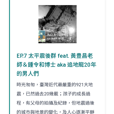
EP.7 太平震後群 feat. 黃豊昌老
師＆鍾令和博士 aka 追地龍20年
的男人們
時光匆匆，臺灣近代最嚴重的921大地
震，已然過去20幾載；孩子的成長過
程，有父母的拍攝及紀錄，但地震過後
的城巿與地景的變化，及人心逐漸平靜