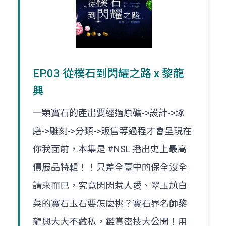
EP.03 從樸石到閃耀之路 x 黎龍
興
一顆寶石的產出要經過原礦->設計->琢
磨->雕刻->分類->販售等過程才會呈現在
你我面前，本集是 #NSL 播出史上最高
價展品特輯！！只差全臺中的保全沒全
請來而已，究竟閃閃惹人愛、翠玉尬白
菜的寶石玉石要怎麼挑？寶石界名師黎
龍興大大不藏私，鑑賞密技大公開！用