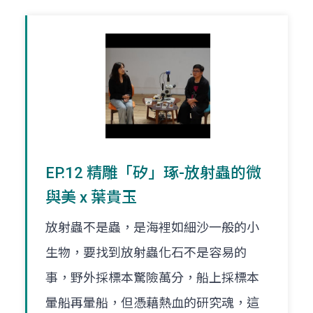
EP.12 精雕「矽」琢-放射蟲的微
與美 x 葉貴玉
放射蟲不是蟲，是海裡如細沙一般的小
生物，要找到放射蟲化石不是容易的
事，野外採標本驚險萬分，船上採標本
暈船再暈船，但憑藉熱血的研究魂，這