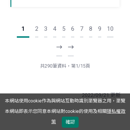
1
2
3
4
5
6
7
8
9
10
下
最
一
後
頁
一
共290筆資料，第1/15頁
頁
2022/09/21 更新
本網站使用cookie作為與網站互動時識別瀏覽器之用，瀏覽
本網站即表示您同意本網站對cookie的使用及相關
隱私權政
策
確認