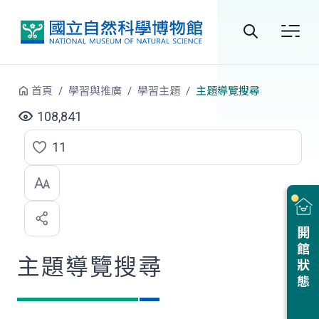
跳到中央內容區塊
全
站
首頁
學習與推廣
學習主題
主題導覽搜尋
搜
108,841
尋
11
點
選
喜
開館狀態
歡
主題導覽搜尋