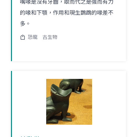
嘴喙是沒有牙齒，取而代之是強而有力
的喙和下顎，作用和現生鸚鵡的喙差不
多。
恐龍
古生物