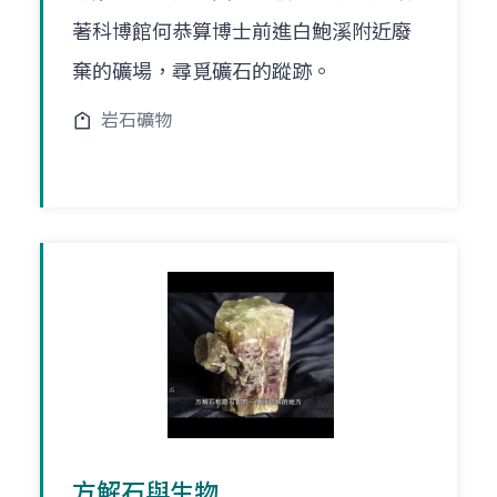
著科博館何恭算博士前進白鮑溪附近廢
棄的礦場，尋覓礦石的蹤跡。
岩石礦物
方解石與生物