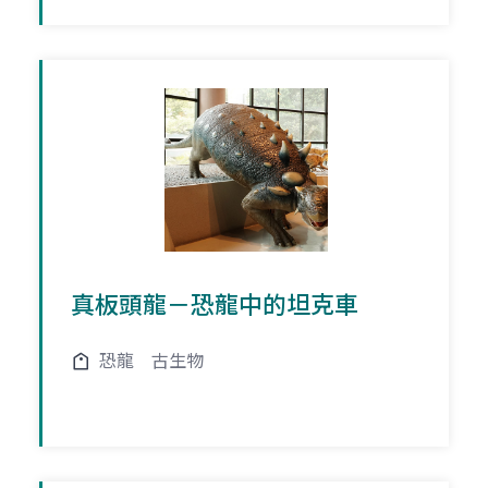
真板頭龍－恐龍中的坦克車
恐龍
古生物