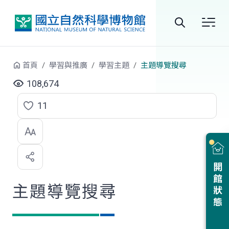
跳到中央內容區塊
全
站
首頁
學習與推廣
學習主題
主題導覽搜尋
搜
108,674
尋
11
點
選
喜
開館狀態
歡
主題導覽搜尋