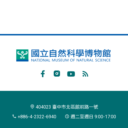
國
立
自
Facebook
Instagram
Youtube
RSS
然
訂
科
閱
學
404023 臺中市北區館前路一號
博
+886-4-2322-6940
週二至週日 9:00-17:00
物