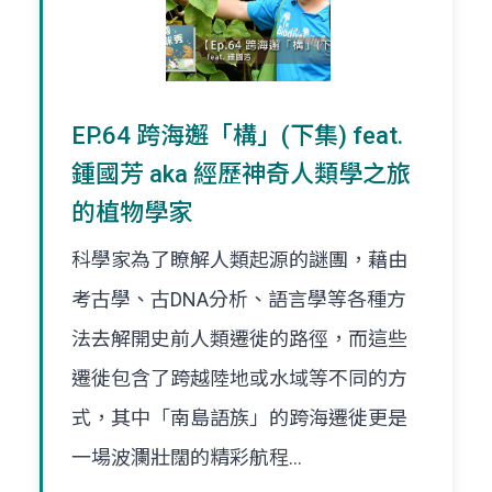
EP.64 跨海邂「構」(下集) feat.
鍾國芳 aka 經歷神奇人類學之旅
的植物學家
科學家為了瞭解人類起源的謎團，藉由
考古學、古DNA分析、語言學等各種方
法去解開史前人類遷徙的路徑，而這些
遷徙包含了跨越陸地或水域等不同的方
式，其中「南島語族」的跨海遷徙更是
一場波瀾壯闊的精彩航程...