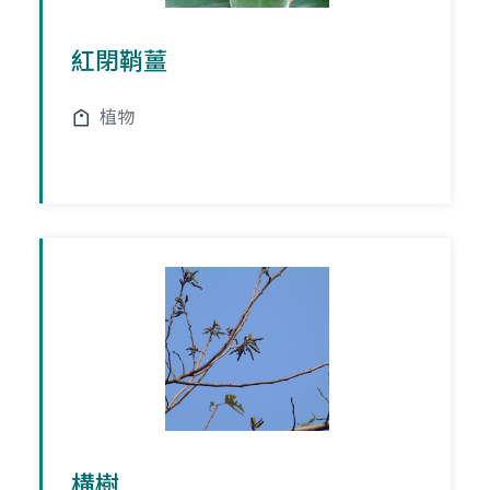
紅閉鞘薑
植物
構樹