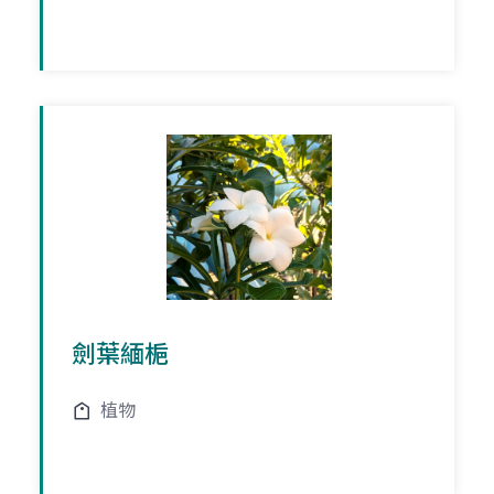
劍葉緬梔
植物