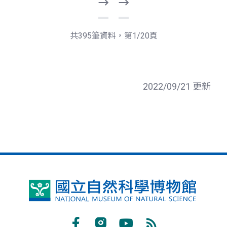
下
最
一
後
頁
一
共395筆資料，第1/20頁
頁
2022/09/21 更新
國
立
自