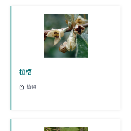
椬梧
植物