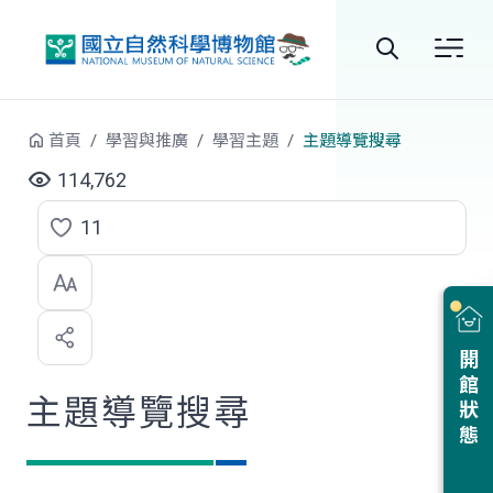
跳到中央內容區塊
全
站
首頁
學習與推廣
學習主題
主題導覽搜尋
搜
114,762
尋
11
點
選
喜
開館狀態
歡
主題導覽搜尋