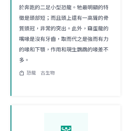
於奔跑的二足小型恐龍。牠最明顯的特
徵是頭部短；而且頭上還有一高聳的骨
質頭冠，非常的突出。此外，竊蛋龍的
嘴喙是沒有牙齒，取而代之是強而有力
的喙和下顎，作用和現生鸚鵡的喙差不
多。
恐龍
古生物