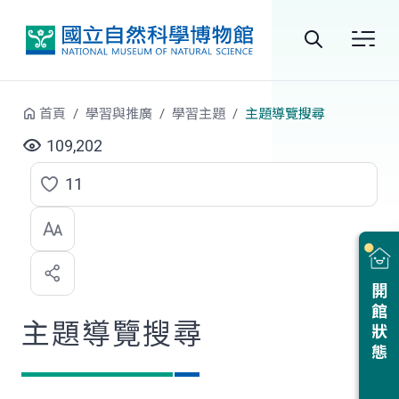
跳到中央內容區塊
全
站
首頁
學習與推廣
學習主題
主題導覽搜尋
搜
109,202
尋
11
點
選
喜
開館狀態
歡
主題導覽搜尋