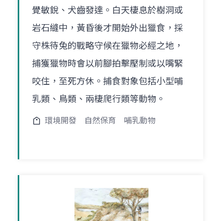
覺敏銳、犬齒發達。白天棲息於樹洞或
岩石縫中，黃昏後才開始外出獵食，採
守株待兔的戰略守候在獵物必經之地，
捕獲獵物時會以前腳拍擊壓制或以嘴緊
咬住，至死方休。捕食對象包括小型哺
乳類、鳥類、兩棲爬行類等動物。
環境開發
自然保育
哺乳動物