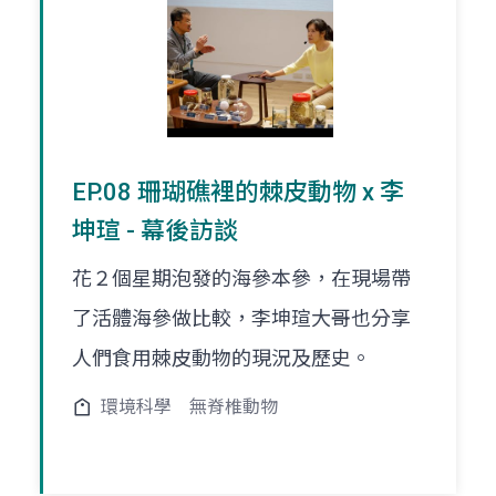
EP.08 珊瑚礁裡的棘皮動物 x 李
坤瑄 - 幕後訪談
花２個星期泡發的海參本參，在現場帶
了活體海參做比較，李坤瑄大哥也分享
人們食用棘皮動物的現況及歷史。
環境科學
無脊椎動物