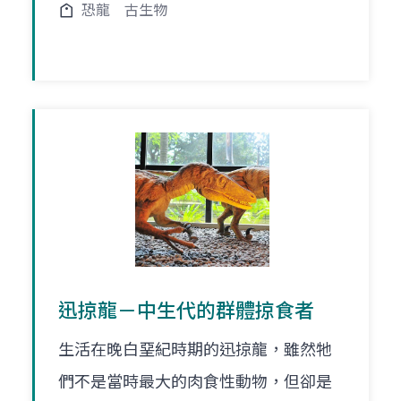
恐龍
古生物
迅掠龍－中生代的群體掠食者
生活在晚白堊紀時期的迅掠龍，雖然牠
們不是當時最大的肉食性動物，但卻是