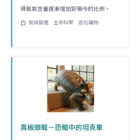
得氧氣含量逐漸增加到現今的比例。
氣候變遷
生命科學
岩石礦物
真板頭龍－恐龍中的坦克車