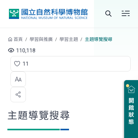
跳到中央內容區塊
全
站
首頁
學習與推廣
學習主題
主題導覽搜尋
搜
110,118
尋
11
點
選
喜
開館狀態
歡
主題導覽搜尋