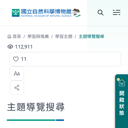
跳到中央內容區塊
全
站
首頁
學習與推廣
學習主題
主題導覽搜尋
搜
112,911
尋
11
點
選
喜
開館狀態
歡
主題導覽搜尋