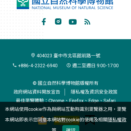
國
立
自
Facebook
Instagram
Youtube
RSS
然
訂
科
閱
學
404023 臺中市北區館前路一號
博
+886-4-2322-6940
週二至週日 9:00-17:00
物
© 國立自然科學博物館版權所有
館
政府網站資料開放宣告
隱私權及資訊安全政策
最佳瀏覽體驗：Chrome、Firefox、Edge、Safari
本網站使用cookie作為與網站互動時識別瀏覽器之用，瀏覽
本網站即表示您同意本網站對cookie的使用及相關
隱私權政
策
確認