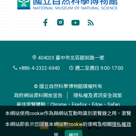
國
立
自
Facebook
Instagram
Youtube
RSS
然
訂
科
閱
學
404023 臺中市北區館前路一號
博
+886-4-2322-6940
週二至週日 9:00-17:00
物
© 國立自然科學博物館版權所有
館
政府網站資料開放宣告
隱私權及資訊安全政策
最佳瀏覽體驗：Chrome、Firefox、Edge、Safari
本網站使用cookie作為與網站互動時識別瀏覽器之用，瀏覽
本網站即表示您同意本網站對cookie的使用及相關
隱私權政
策
確認