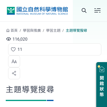
跳到中央內容區塊
全
站
首頁
學習與推廣
學習主題
主題導覽搜尋
搜
116,020
尋
11
點
選
喜
開館狀態
歡
主題導覽搜尋