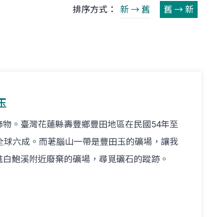
排序方式：
新 → 舊
舊 → 新
玉
物。臺灣花蓮縣壽豐鄉豐田地區在民國54年至
全球六成。而荖腦山一帶是豐田玉的礦場，讓我
進白鮑溪附近廢棄的礦場，尋覓礦石的蹤跡。