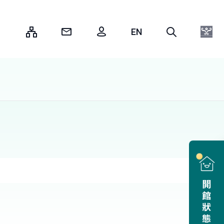
:::
開館狀態