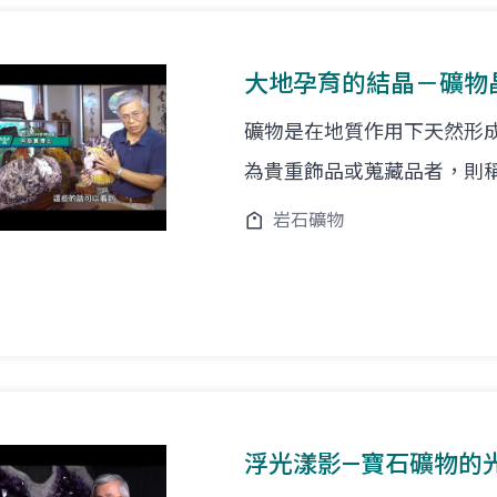
大地孕育的結晶－礦物
礦物是在地質作用下天然形
為貴重飾品或蒐藏品者，則
岩石礦物
浮光漾影—寶石礦物的