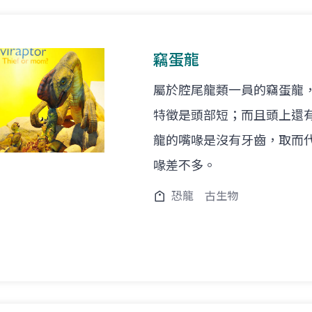
竊蛋龍
屬於腔尾龍類一員的竊蛋龍
特徵是頭部短；而且頭上還
龍的嘴喙是沒有牙齒，取而
喙差不多。
恐龍
古生物