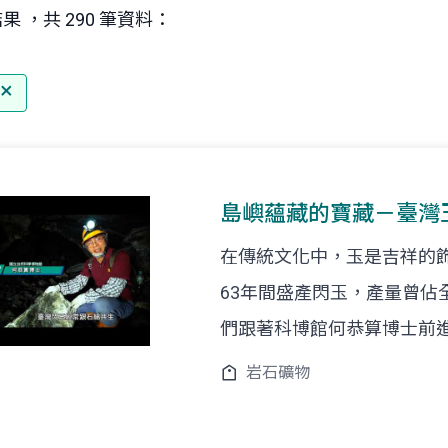
果 ，共 290 筆資料：
島嶼蘊藏的寶藏－臺灣
在傳統文化中，玉是吉祥的飾
63年間盛產閃玉，產量曾佔
們跟著科博館何恭算博士前
岩石礦物