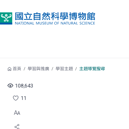
跳到中央內容區塊
首頁
學習與推廣
學習主題
主題導覽搜尋
108,643
11
點
選
喜