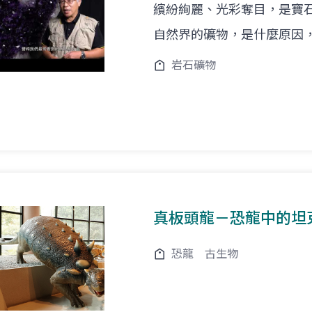
繽紛絢麗、光彩奪目，是寶
自然界的礦物，是什麼原因
岩石礦物
真板頭龍－恐龍中的坦
恐龍
古生物