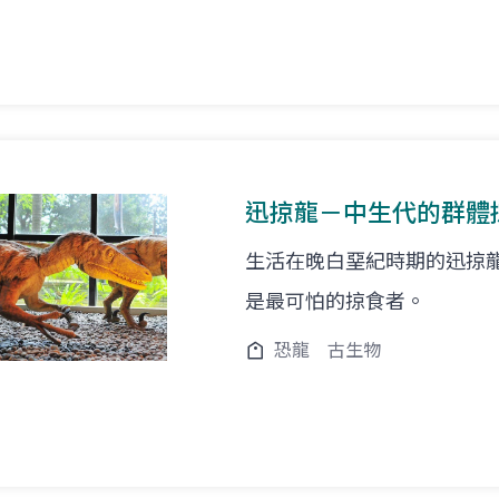
迅掠龍－中生代的群體
生活在晚白堊紀時期的迅掠
是最可怕的掠食者。
恐龍
古生物