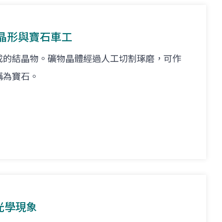
晶形與寶石車工
成的結晶物。礦物晶體經過人工切割琢磨，可作
稱為寶石。
光學現象