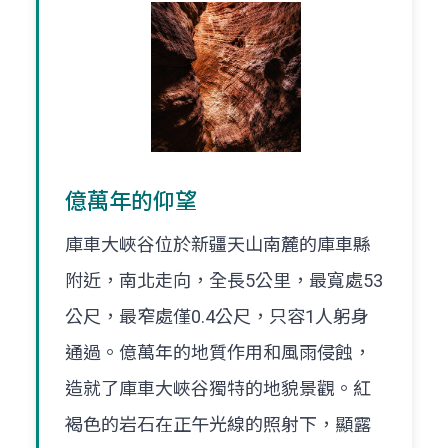
億萬年的仰望
庫車大峽谷位於新疆天山南麓的庫車縣
附近，南北走向，全長5公里，最寬處53
公尺，最窄處僅0.4公尺，只容1人躬身
通過。億萬年的地質作用和風雨侵蝕，
造就了庫車大峽谷獨特的地貌景觀。紅
褐色的岩石在正午光線的照射下，顯露