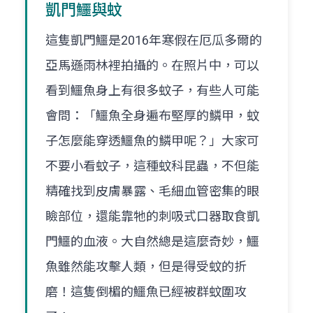
凱門鱷與蚊
這隻凱門鱷是2016年寒假在厄瓜多爾的
亞馬遜雨林裡拍攝的。在照片中，可以
看到鱷魚身上有很多蚊子，有些人可能
會問：「鱷魚全身遍布堅厚的鱗甲，蚊
子怎麼能穿透鱷魚的鱗甲呢？」大家可
不要小看蚊子，這種蚊科昆蟲，不但能
精確找到皮膚暴露、毛細血管密集的眼
瞼部位，還能靠牠的刺吸式口器取食凱
門鱷的血液。大自然總是這麼奇妙，鱷
魚雖然能攻擊人類，但是得受蚊的折
磨！這隻倒楣的鱷魚已經被群蚊圍攻