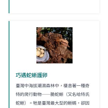
巧遇蛇蜥護卵
臺灣中海拔潮濕森林中，棲息著一種奇
特的爬行動物──脆蛇蜥（又名哈特氏
蛇蜥）。牠是臺灣最大型的蜥蜴，卻因