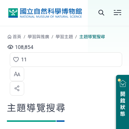
跳到中央內容區塊
全
站
首頁
學習與推廣
學習主題
主題導覽搜尋
搜
108,854
尋
11
點
選
喜
開館狀態
歡
主題導覽搜尋