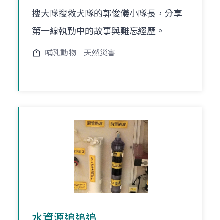
搜大隊搜救犬隊的郭俊儀小隊長，分享
第一線執勤中的故事與難忘經歷。
哺乳動物
天然災害
水資源追追追