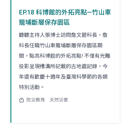
EP.18 科博館的外拓亮點—竹山車
籠埔斷層保存園區
聽聽主持人張博士訪問詹文碧科長，詹
科長任職竹山車籠埔斷層保存園區期
間，點亮科博館的外拓亮點! 不僅有光雕
投影呈現槽溝所記載的古地震記錄，今
年還有歡慶十週年及臺灣科學節的各類
特別活動。
防災教育
天然災害