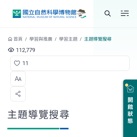
跳到中央內容區塊
全
站
首頁
學習與推廣
學習主題
主題導覽搜尋
搜
112,779
尋
11
點
選
喜
開館狀態
歡
主題導覽搜尋